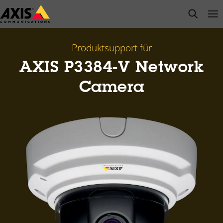
Zum
open s
Op
Clo
Hauptinhalt
springen
Produktsupport für
AXIS P3384-V Network
Camera