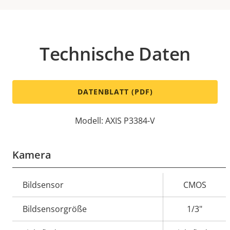
Technische Daten
DATENBLATT (PDF)
Modell: AXIS P3384-V
Kamera
Eigentumsbeschreibung
Bildsensor
Eigentumswert
CMOS
Bildsensorgröße
1/3"