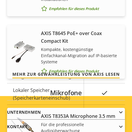
Axis Edge Vault
–
Empfohlen für dieses Produkt
Für ein sicheres Gefühl
Allgemein
AXIS T8645 PoE+ over Coax
Compact Kit
Unsere 3-jährige Gewährleistung bietet
Eigentumsbeschreibung
Eigentumswert
Ja
Remote-Fokus
Kompakte, kostengünstige
störungsfreien Betrieb und Kontrolle über Ihre
Einfachkanal-Migration auf IP-basierte
Kosten.
Ja
Remote-Zoom
Systeme
Empfohlen für dieses Produkt
MEHR ZUR GEWÄHRLEISTUNG VON AXIS LESEN
Integrierte IR-Beleuchtung
–
Lokaler Speicher
Mikrofone
Ja
(Speicherkarteneinschub)
Footer
Betriebstemperatur
0 to 50 °C
UNTERNEHMEN
AXIS T8353A Microphone 3.5 mm
menu
Für die professionelle
Für den Außenbereich
KONTAKT
–
Audioüberwachung