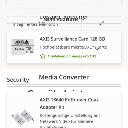
Eigentumsbeschreibung
Eigentumswert
Ja
Audiounterstützung
Lokaler Speicher
MEHR ANZEIGEN
Ja
Integriertes Mikrofon
AXIS Surveillance Card 128 GB
Netzwerk
Hochbelastbare microSDXC™-Karte
AUSLAUFPRODUKTE ANZEIGEN
Empfohlen für dieses Produkt
Eigentumsbeschreibung
PoE-Klasse
Eigentumswert
2
Media Converter
Security
Gewährleistung
Eigentumsbeschreibung
Signiertes OS
Eigentumswert
–
AXIS T8640 PoE+ over Coax
Adapter Kit
Secure Boot
–
Kostengünstige Umstellung auf
Netzwerk-Video für kleinere
Secure keystore
-
Installationen