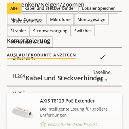
Schwenken/Neigen/Zoomen
Alle
Kabel und Steckverbinder
Lokaler Speicher
Media Converter
Mikrofone
Montagesätze
Eigentumsbeschreibung
Remote-PTRZ
Eigentumswert
–
Strahler
Stromversorgung
Switches
Komprimierung
Werkzeuge & Extras
AUSLAUFPRODUKTE ANZEIGEN
Eigentumsbeschreibung
Eigentumswert
Ja
Zipstream
Baseline,
H.264
Kabel und Steckverbinder
Main
H.265
–
AXIS T8129 PoE Extender
AV1
–
Die intelligente Lösung für größere
Entfernungen
Audio
Empfohlen für dieses Produkt