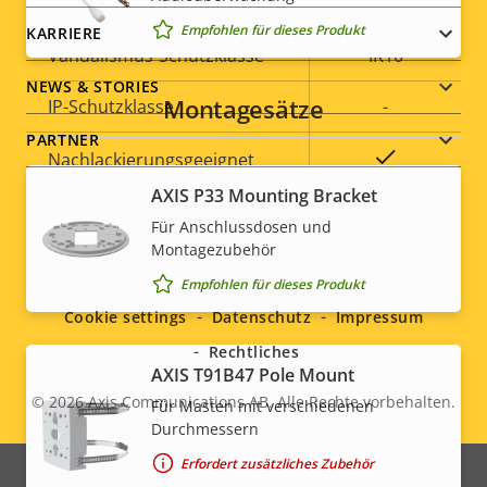
geeignet
Empfohlen für dieses Produkt
KARRIERE
Vandalismus-Schutzklasse
IK10
NEWS & STORIES
Montagesätze
IP-Schutzklasse
-
PARTNER
Ja
Nachlackierungsgeeignet
AXIS P33 Mounting Bracket
Nachhaltigkeit
-
Für Anschlussdosen und
Social
Montagezubehör
Empfohlen für dieses Produkt
menu
Cookie settings
Datenschutz
Impressum
Rechtliches
AXIS T91B47 Pole Mount
© 2026
Axis Communications AB. Alle Rechte vorbehalten.
Für Masten mit verschiedenen
Legal
Durchmessern
menu
Erfordert zusätzliches Zubehör