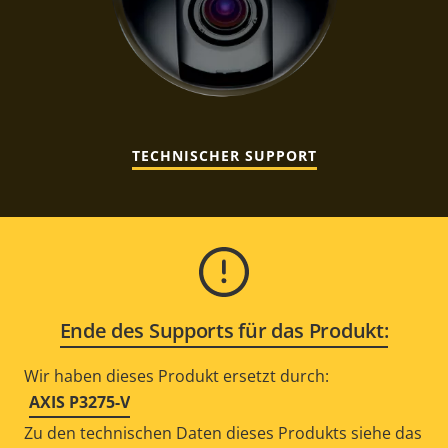
TECHNISCHER SUPPORT
Ende des Supports für das Produkt:
Wir haben dieses Produkt ersetzt durch:
AXIS P3275-V
Zu den technischen Daten dieses Produkts siehe das