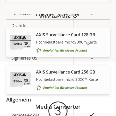
Lokaler Speicher
Eigentumsbeschreibung
PoE-Klasse
Eigentumswert
2
MEHR ANZEIGEN
Drahtlos
–
AXIS Surveillance Card 128 GB
Security
Hochbelastbare microSDXC™-Karte
AUSLAUFPRODUKTE ANZEIGEN
Empfohlen für dieses Produkt
Eigentumsbeschreibung
Signiertes OS
Eigentumswert
–
Secure Boot
–
AXIS Surveillance Card 256 GB
Hochbelastbare micro SDXC™-Karte
Gewährleistung
Secure keystore
-
Empfohlen für dieses Produkt
Allgemein
Media Converter
Eigentumsbeschreibung
Eigentumswert
Ja
Remote-Fokus