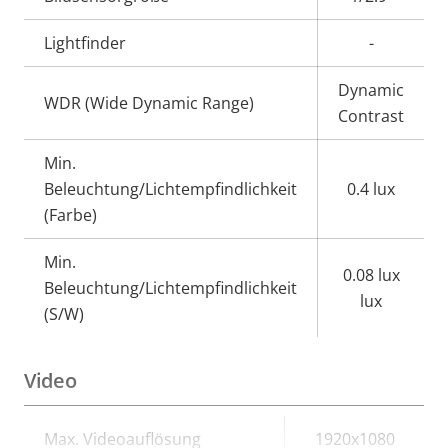
Lightfinder
-
Dynamic
WDR (Wide Dynamic Range)
Contrast
Min.
Beleuchtung/Lichtempfindlichkeit
0.4 lux
(Farbe)
Min.
0.08 lux
Beleuchtung/Lichtempfindlichkeit
lux
(S/W)
Video
Eigentumsbeschreibung
Max. Videoauflösung
Eigentumswert
1920x1080