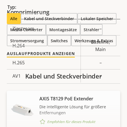
Typ:
Komprimierung
Alle
Kabel und Steckverbinder
Lokaler Speicher
Eigentumsbeschreibung
Zipstream
Eigentumswert
–
Media Converter
Montagesätze
Strahler
Stromversorgung
Switches
Werkzeuge & Extras
Baseline,
H.264
Main
AUSLAUFPRODUKTE ANZEIGEN
H.265
–
Kabel und Steckverbinder
AV1
–
Audio
AXIS T8129 PoE Extender
Die intelligente Lösung für größere
Eigentumsbeschreibung
Audiounterstützung
Eigentumswert
–
Entfernungen
Empfohlen für dieses Produkt
Netzwerk