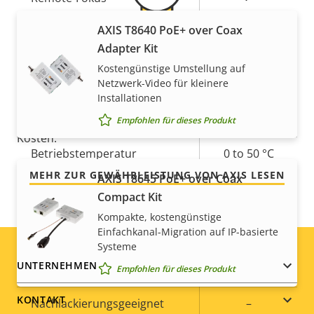
AXIS T8640 PoE+ over Coax
Ja
Remote-Zoom
Adapter Kit
Für ein sicheres Gefühl
Integrierte IR-Beleuchtung
Kostengünstige Umstellung auf
–
Netzwerk-Video für kleinere
Installationen
Unsere 3-jährige Gewährleistung bietet
Lokaler Speicher
Ja
störungsfreien Betrieb und Kontrolle über Ihre
(Speicherkarteneinschub)
Empfohlen für dieses Produkt
Kosten.
Betriebstemperatur
0 to 50 °C
MEHR ZUR GEWÄHRLEISTUNG VON AXIS LESEN
AXIS T8645 PoE+ over Coax
Für den Außenbereich
–
Compact Kit
geeignet
Kompakte, kostengünstige
Einfachkanal-Migration auf IP-basierte
Vandalismus-Schutzklasse
-
Systeme
Footer
UNTERNEHMEN
Empfohlen für dieses Produkt
IP-Schutzklasse
-
menu
KONTAKT
Nachlackierungsgeeignet
–