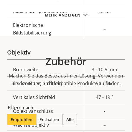
Max. Bilder pro Sekunde
25/30
MEHR ANZEIGEN
Elektronische
–
Bildstabilisierung
Objektiv
Zubehör
Eigentumsbeschreibung
Brennweite
Eigentumswert
3 - 10.5 mm
Machen Sie das Beste aus Ihrer Lösung. Verwenden
Sie den Filter, um kompatible Produkte zu finden.
Horizontales Sichtfeld
95 - 34 °
Vertikales Sichtfeld
47 - 19 °
Filtern nach:
Objektivanschluss
-
Empfohlen
Enthalten
Alle
Wechselobjektiv
–