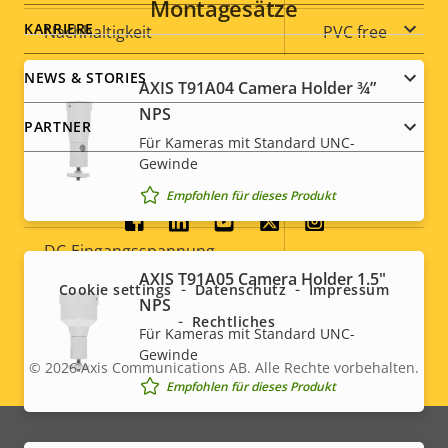
Montagesätze
KARRIERE
Nachhaltigkeit
PVC free
NEWS & STORIES
AXIS T91A04 Camera Holder ¾”
Stromversorgung
NPS
PARTNER
Für Kameras mit Standard UNC-
Eigentumsbeschreibung
Leistung (max.)
Eigentumswert
-
Gewinde
Empfohlen für dieses Produkt
Leistung (durchschnittlich)
-
Social
DC-Eingangsspannung
-
menu
AXIS T91A05 Camera Holder 1.5"
Cookie settings
Datenschutz
Impressum
NPS
Rechtliches
Für Kameras mit Standard UNC-
Gewinde
© 2026
Axis Communications AB. Alle Rechte vorbehalten.
Legal
Empfohlen für dieses Produkt
menu