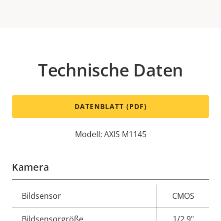
Technische Daten
DATENBLATT (PDF)
Modell: AXIS M1145
Kamera
Eigentumsbeschreibung
Bildsensor
Eigentumswert
CMOS
Bildsensorgröße
1/2.9"