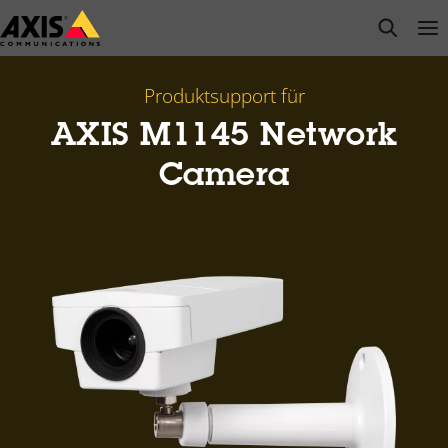
Zum
open s
Op
Clo
Hauptinhalt
springen
Produktsupport für
AXIS M1145 Network
Camera