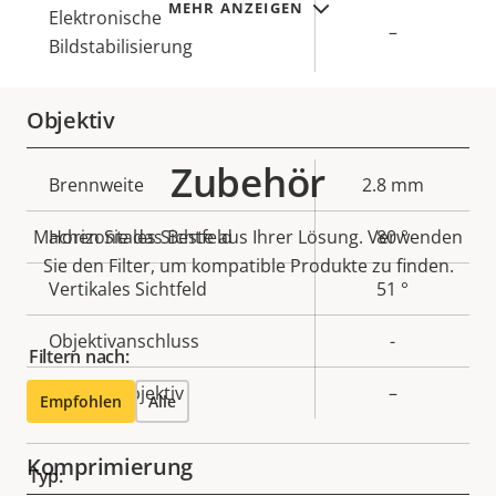
MEHR ANZEIGEN
Elektronische
–
Bildstabilisierung
Objektiv
Zubehör
Eigentumsbeschreibung
Brennweite
Eigentumswert
2.8 mm
Machen Sie das Beste aus Ihrer Lösung. Verwenden
Horizontales Sichtfeld
80 °
Sie den Filter, um kompatible Produkte zu finden.
Vertikales Sichtfeld
51 °
Objektivanschluss
-
Filtern nach:
Wechselobjektiv
–
Empfohlen
Alle
Komprimierung
Typ: