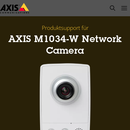
Zum
open s
Op
Clo
Hauptinhalt
springen
Produktsupport für
AXIS M1034-W Network
Camera