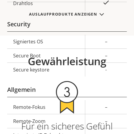
Ja
Drahtlos
AUSLAUFPRODUKTE ANZEIGEN
Security
Eigentumsbeschreibung
Signiertes OS
Eigentumswert
–
Secure Boot
–
Gewährleistung
Secure keystore
-
Allgemein
Eigentumsbeschreibung
Remote-Fokus
Eigentumswert
–
Remote-Zoom
–
Für ein sicheres Gefühl