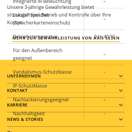
Integrierte IR-Beleuchtung
–
Unsere 3-jährige Gewährleistung bietet
störungsfreien Betrieb und Kontrolle über Ihre
Lokaler Speicher
–
Kosten.
(Speicherkarteneinschub)
Betriebstemperatur
0 to 40 °C
MEHR ZUR GEWÄHRLEISTUNG VON AXIS LESEN
Für den Außenbereich
–
geeignet
Vandalismus-Schutzklasse
-
Footer
UNTERNEHMEN
IP-Schutzklasse
-
menu
KONTAKT
Nachlackierungsgeeignet
–
KARRIERE
Nachhaltigkeit
-
NEWS & STORIES