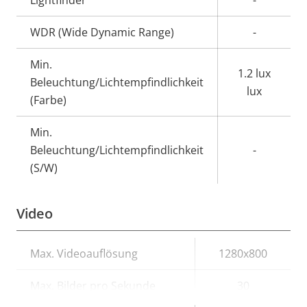
WDR (Wide Dynamic Range)
-
Min.
1.2 lux
Beleuchtung/Lichtempfindlichkeit
lux
(Farbe)
Min.
Beleuchtung/Lichtempfindlichkeit
-
(S/W)
Video
Eigentumsbeschreibung
Max. Videoauflösung
Eigentumswert
1280x800
Max. Bilder pro Sekunde
30