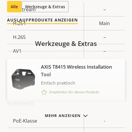
Alle
Werkzeuge & Extras
Eigentumsbeschreibung
Zipstream
Eigentumswert
–
AUSLAUFPRODUKTE ANZEIGEN
H.264
Main
H.265
–
Werkzeuge & Extras
AV1
–
AXIS T8415 Wireless Installation
Audio
Tool
Einfach praktisch
Eigentumsbeschreibung
Eigentumswert
Ja
Audiounterstützung
Empfohlen für dieses Produkt
Netzwerk
MEHR ANZEIGEN
Eigentumsbeschreibung
PoE-Klasse
Eigentumswert
-