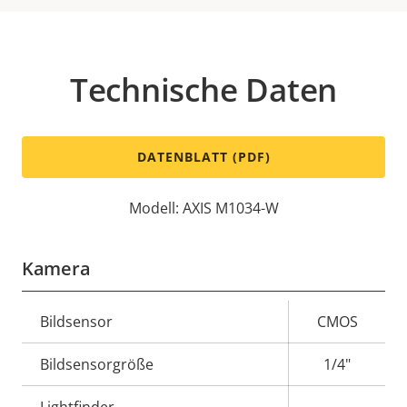
Technische Daten
DATENBLATT (PDF)
Modell: AXIS M1034-W
Kamera
Eigentumsbeschreibung
Bildsensor
Eigentumswert
CMOS
Bildsensorgröße
1/4"
Lightfinder
-