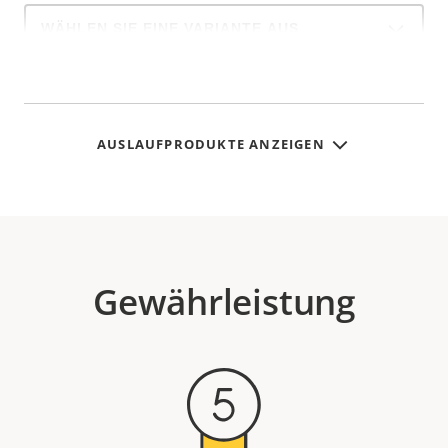
Select
a
product
variant:
AUSLAUFPRODUKTE ANZEIGEN
Gewährleistung