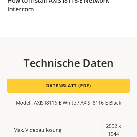
How to install AXIS I8116-E Network
Intercom
Technische Daten
DATENBLATT (PDF)
Modell: AXIS I8116-E White / AXIS I8116-E Black
Eigentumsbeschreibung
Eigentumswert
2592 x
Max. Videoauflösung
1944