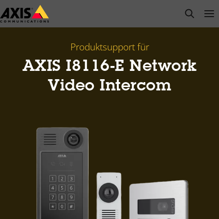
Zum
open s
Op
Clo
Hauptinhalt
springen
Produktsupport für
AXIS I8116-E Network
Video Intercom