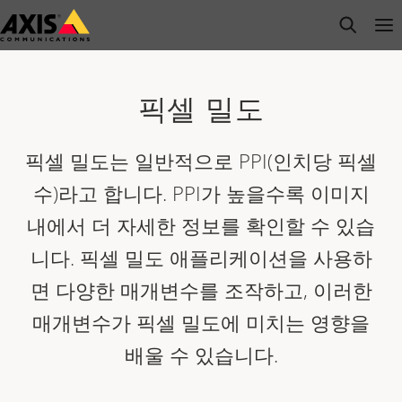
주
open s
Op
Clo
요
내
용
으
픽셀 밀도
로
건
픽셀 밀도는 일반적으로 PPI(인치당 픽셀
너
수)라고 합니다. PPI가 높을수록 이미지
뛰
기
내에서 더 자세한 정보를 확인할 수 있습
니다. 픽셀 밀도 애플리케이션을 사용하
면 다양한 매개변수를 조작하고, 이러한
매개변수가 픽셀 밀도에 미치는 영향을
배울 수 있습니다.