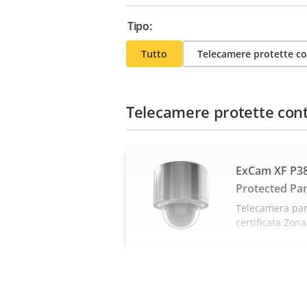
Tipo:
Tutto
Telecamere protette co
Telecamere protette cont
ExCam XF P38
Protected Pa
Telecamera pa
certificata Zona