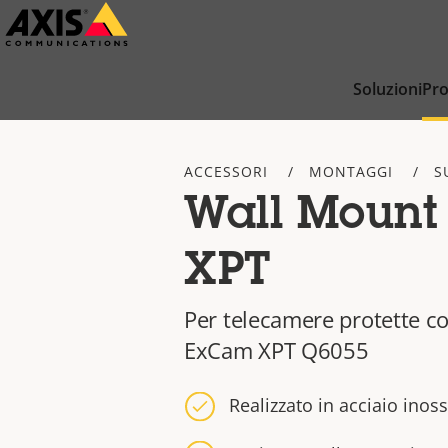
Salta
al
contenuto
Soluzioni
Pro
principale
ACCESSORI
MONTAGGI
S
Wall Moun
XPT
Per telecamere protette co
ExCam XPT Q6055
Realizzato in acciaio inos