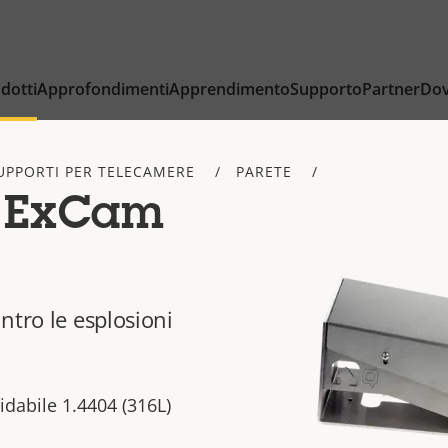
dotti
Approfondimenti
Apprendimento
Supporto
Partner
Dov
UPPORTI PER TELECAMERE
PARETE
t ExCam
ntro le esplosioni
sidabile 1.4404 (316L)