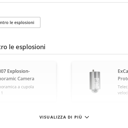
ntro le esplosioni
ro le esplosioni
07 Explosion-
ExCa
noramic Camera
Prot
noramica a cupola
Telec
 1
veloc
VISUALIZZA DI PIÙ