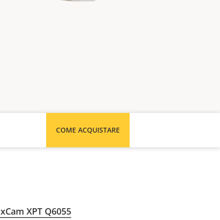
COME ACQUISTARE
ExCam XPT Q6055