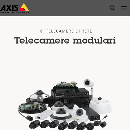
Salta
open s
Op
Clo
al
contenuto
principale
TELECAMERE DI RETE
Telecamere modulari