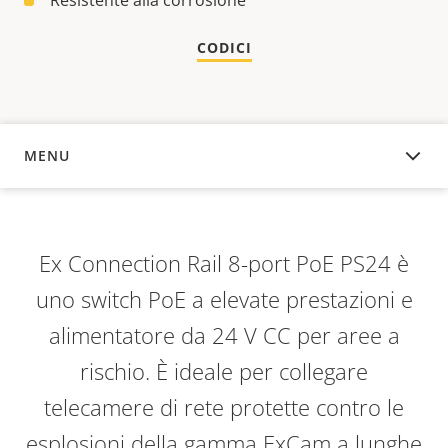
Resistente alla corrosione
CODICI
MENU
PANORAMICA
Ex Connection Rail 8-port PoE PS24 è
uno switch PoE a elevate prestazioni e
alimentatore da 24 V CC per aree a
rischio. È ideale per collegare
telecamere di rete protette contro le
esplosioni della gamma ExCam a lunghe