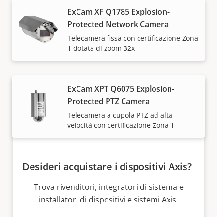
Come acquistare
ExCam XF Q1785 Explosion-
Protected Network Camera
Telecamera fissa con certificazione Zona
Le soluzioni Axis e i singoli prodotti vengono venduti
1 dotata di zoom 32x
e installati da esperti dei nostri partner di fiducia.
ExCam XPT Q6075 Explosion-
Protected PTZ Camera
Telecamera a cupola PTZ ad alta
velocità con certificazione Zona 1
Desideri acquistare i dispositivi Axis?
Trova rivenditori, integratori di sistema e
installatori di dispositivi e sistemi Axis.