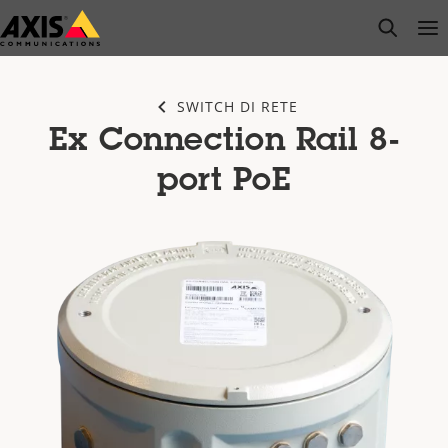
Salta
open s
Op
Clo
al
contenuto
principale
SWITCH DI RETE
Ex Connection Rail 8-
port PoE