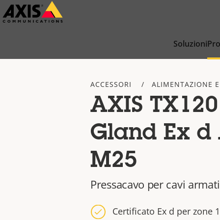
Salta
al
contenuto
Soluzioni
Pro
principale
ACCESSORI
ALIMENTAZIONE E
AXIS TX120
Gland Ex d
M25
Pressacavo per cavi armat
Certificato Ex d per zone 1