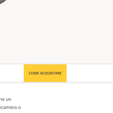
COME ACQUISTARE
ne un
elecamera o