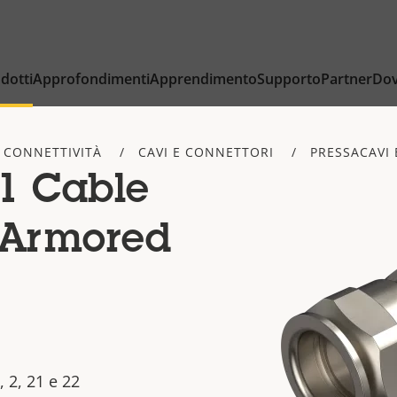
dotti
Approfondimenti
Apprendimento
Supporto
Partner
Dov
 CONNETTIVITÀ
CAVI E CONNETTORI
PRESSACAVI 
1 Cable
 Armored
i
, 2, 21 e 22