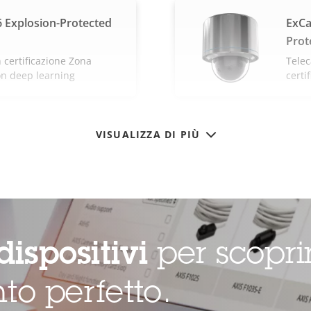
 Explosion-Protected
ExCa
Prot
 certificazione Zona
Tele
on deep learning
certi
VISUALIZZA DI PIÙ
dispositivi
per scopri
to perfetto.