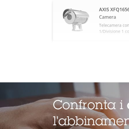
AXIS XFQ1656
Camera
Telecamera con
1/Divisione 1 c
Confronta i
l'abbinamen