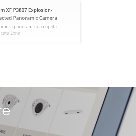
m XF P3807 Explosion-
ected Panoramic Camera
camera panoramica a cupola
ficata Zona 1
re