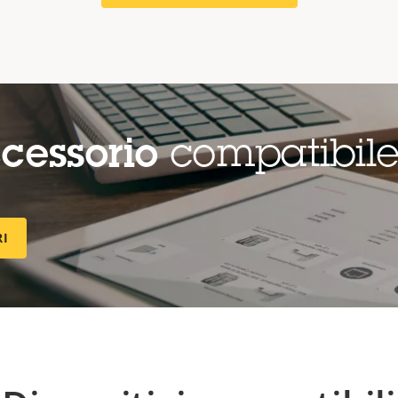
cessorio
compatibil
RI