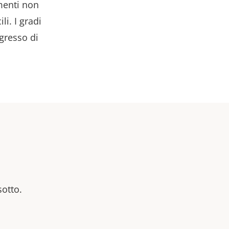
amenti non
li. I gradi
ngresso di
sotto.