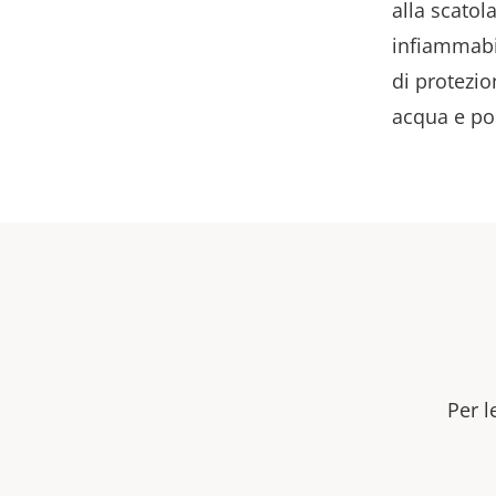
alla scatol
infiammabil
di protezio
acqua e po
Per l