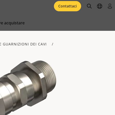
open searc
open l
acc
Contattaci
e acquistare
E GUARNIZIONI DEI CAVI