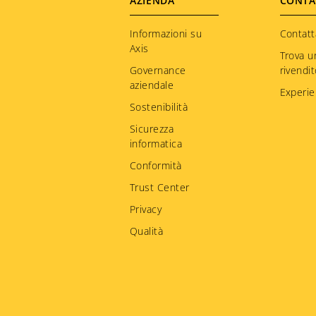
Footer
AZIENDA
CONTA
menu
Informazioni su
Contatt
Axis
Trova u
Governance
rivendi
aziendale
Experie
Sostenibilità
Sicurezza
informatica
Conformità
Trust Center
Privacy
Qualità