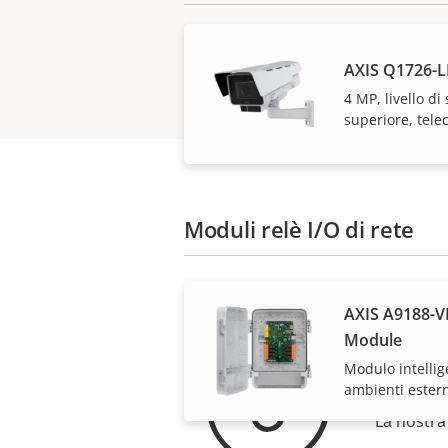
AXIS Q1726-L
4 MP, livello di 
superiore, tel
Moduli relè I/O di rete
AXIS A9188-V
Module
Per t
Modulo intellig
ambienti ester
La nostra