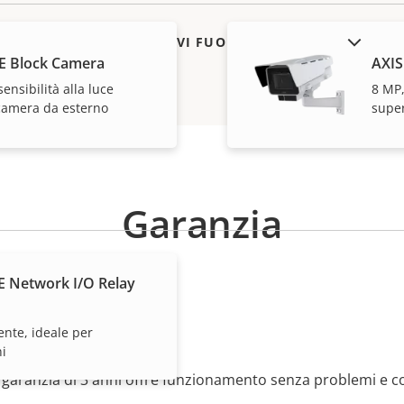
MOSTRA DISPOSITIVI FUORI PRODUZIONE
E Block Camera
AXIS
sensibilità alla luce
8 MP,
ecamera da esterno
super
Garanzia
E Network I/O Relay
ranquillità
ente, ideale per
ni
 garanzia di 3 anni offre funzionamento senza problemi e c