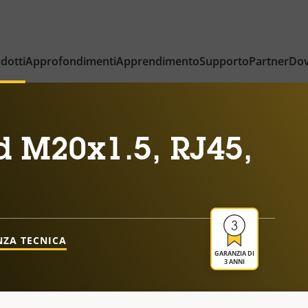
dotti
Approfondimenti
Apprendimento
Supporto
Partner
Dov
d M20x1.5, RJ45,
NZA TECNICA
GARANZIA DI
3 ANNI