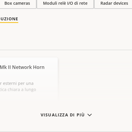
Box cameras
Moduli relè I/O di rete
Radar devices
DUZIONE
 Mk II Network Horn
r esterni per una
tica chiara a lungo
VISUALIZZA DI PIÙ