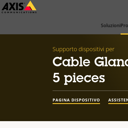
Salta
al
contenuto
Soluzioni
Pro
principale
Supporto dispositivi per
Cable Glan
5 pieces
PAGINA DISPOSITIVO
ASSISTE