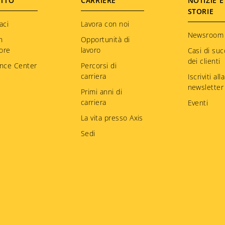
TTO
CARRIERE
NOTIZIE E
STORIE
aci
Lavora con noi
Newsroom
n
Opportunità di
tore
lavoro
Casi di su
dei clienti
nce Center
Percorsi di
carriera
Iscriviti alla
newsletter
Primi anni di
carriera
Eventi
La vita presso Axis
Sedi