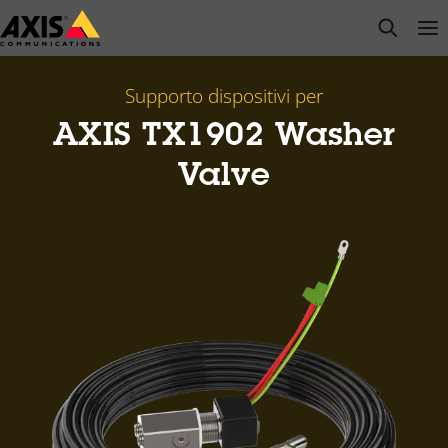
Salta
open s
Op
Clo
al
contenuto
principale
Supporto dispositivi per
AXIS TX1902 Washer
Valve