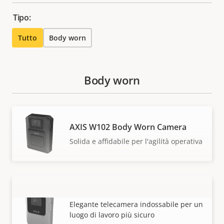
Tipo:
Tutto
Body worn
Body worn
AXIS W102 Body Worn Camera
Solida e affidabile per l'agilità operativa
AXIS W110 Body Worn Camera
VISUALIZZA DI PIÙ
Elegante telecamera indossabile per un
luogo di lavoro più sicuro