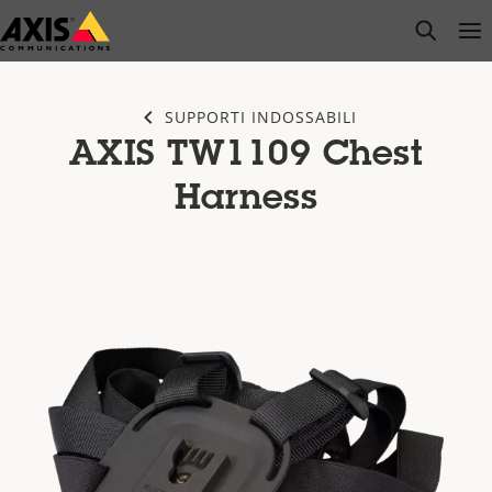
Salta
open s
Op
Clo
al
contenuto
principale
SUPPORTI INDOSSABILI
AXIS TW1109 Chest
Harness