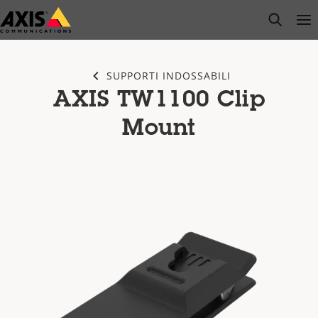
Salta
open s
Op
Clo
al
contenuto
principale
SUPPORTI INDOSSABILI
AXIS TW1100 Clip
Mount