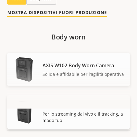
MOSTRA DISPOSITIVI FUORI PRODUZIONE
Body worn
AXIS W102 Body Worn Camera
Solida e affidabile per l'agilità operativa
AXIS W120 Body Worn Camera
VISUALIZZA DI PIÙ
Per lo streaming dal vivo e il tracking, a
modo tuo