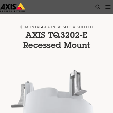
Salta
open s
Op
Clo
al
contenuto
principale
MONTAGGI A INCASSO E A SOFFITTO
AXIS TQ3202-E
Recessed Mount