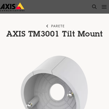
Salta
open s
Op
Clo
al
contenuto
principale
PARETE
AXIS TM3001 Tilt Mount