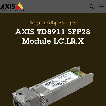
Salta
open s
Op
Clo
al
contenuto
principale
Supporto dispositivi per
AXIS TD8911 SFP28
Module LC.LR.X