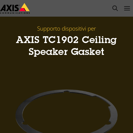
Salta
open s
Op
Clo
al
contenuto
principale
Supporto dispositivi per
AXIS TC1902 Ceiling
Speaker Gasket