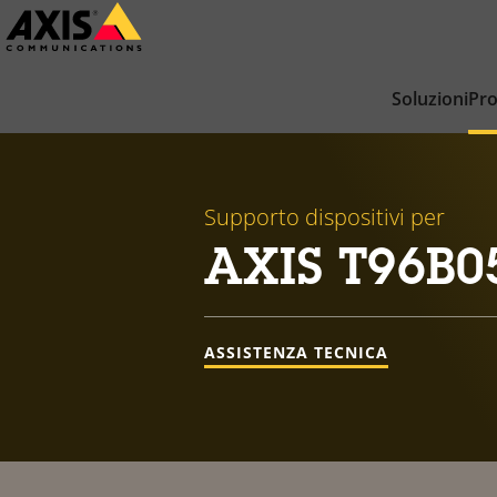
Salta
al
contenuto
Soluzioni
Pro
principale
Supporto dispositivi per
AXIS T96B05
ASSISTENZA TECNICA