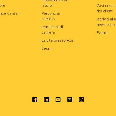
tore
lavoro
Casi di su
dei clienti
nce Center
Percorsi di
carriera
Iscriviti alla
newsletter
Primi anni di
carriera
Eventi
La vita presso Axis
Sedi
Social
menu