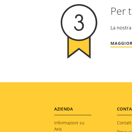
Per t
La nostra
MAGGIOR
Footer
AZIENDA
CONTA
menu
Informazioni su
Contatt
Axis
Trova u