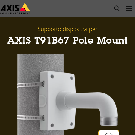
Salta
open s
Op
Clo
al
contenuto
principale
Supporto dispositivi per
AXIS T91B67 Pole Mount