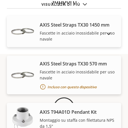
Supporti
VISUALIZZA DI PIÙ
AXIS Steel Straps TX30 1450 mm
Fascette in acciaio inossidabile per uso
MOSTRA DISPOSITIVI FUORI PRODUZIONE
navale
AXIS Steel Straps TX30 570 mm
Fascette in acciaio inossidabile per uso
Garanzia
navale
Incluso con questo dispositivo
AXIS T94A01D Pendant Kit
Montaggio su staffa con filettatura NPS
da 1,5"