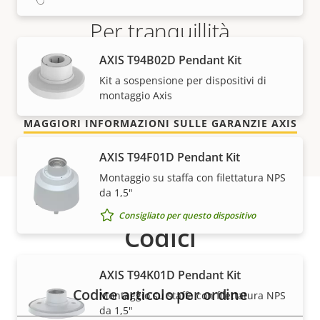
Per tranquillità
AXIS T94B02D Pendant Kit
La nostra garanzia di 3 anni offre funzionamento
Kit a sospensione per dispositivi di
senza problemi e contenimento dei costi.
montaggio Axis
MAGGIORI INFORMAZIONI SULLE GARANZIE AXIS
AXIS T94F01D Pendant Kit
Montaggio su staffa con filettatura NPS
da 1,5"
Consigliato per questo dispositivo
Codici
AXIS T94K01D Pendant Kit
Codice articolo per ordine
Montaggio su staffa con filettatura NPS
da 1,5"