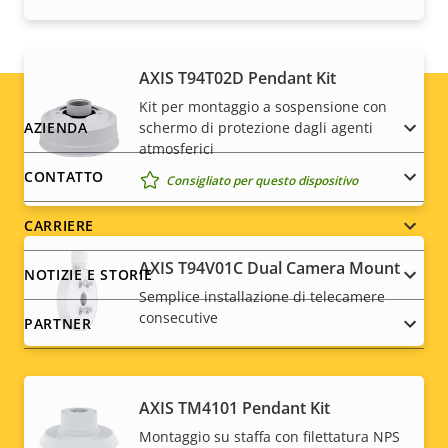
qui
.
AXIS T94T02D Pendant Kit
Kit per montaggio a sospensione con
Footer
schermo di protezione dagli agenti
AZIENDA
atmosferici
menu
CONTATTO
Consigliato per questo dispositivo
CARRIERE
AXIS T94V01C Dual Camera Mount
NOTIZIE E STORIE
Semplice installazione di telecamere
consecutive
PARTNER
AXIS TM4101 Pendant Kit
Social
Montaggio su staffa con filettatura NPS