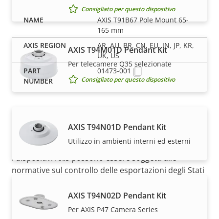
Consigliato per questo dispositivo
AXIS T91B67 Pole Mount 65-
165 mm
AR, AU, BR, CN, EU, IN, JP, KR,
AXIS T94M01D Pendant Kit
UK, US
Per telecamere Q35 selezionate
01473-001
Consigliato per questo dispositivo
AXIS T94N01D Pendant Kit
Utilizzo in ambienti interni ed esterni
NOTA
I dispositivi Axis possono essere soggetti alle
normative sul controllo delle esportazioni degli Stati
Uniti e dell'UE, oltre ad altre legislazioni nazionali sul
controllo delle esportazioni. Trova
le informazioni
AXIS T94N02D Pendant Kit
sulla conformità all'esportazione per il tuo prodotto
Per AXIS P47 Camera Series