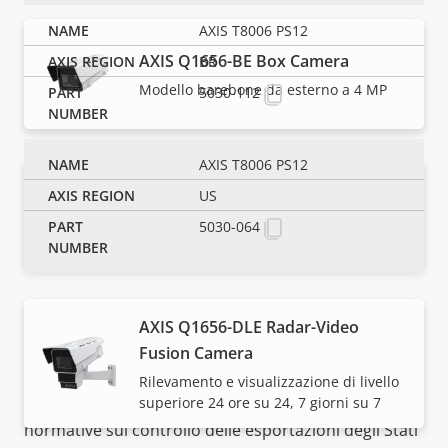
AXIS T8006 PS12
AXIS Q1656-BE Box Camera
BR
Modello barebone da esterno a 4 MP
5030-112
AXIS T8006 PS12
AXIS Q1656-BLE Box Camera
US
Modello barebone da esterno a 4 MP
5030-064
con IR
AXIS Q1656-DLE Radar-Video
Fusion Camera
NOTA
Rilevamento e visualizzazione di livello
superiore 24 ore su 24, 7 giorni su 7
I dispositivi Axis possono essere soggetti alle
normative sul controllo delle esportazioni degli Stati