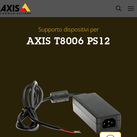
Salta
open s
Op
Clo
al
contenuto
principale
Supporto dispositivi per
AXIS T8006 PS12