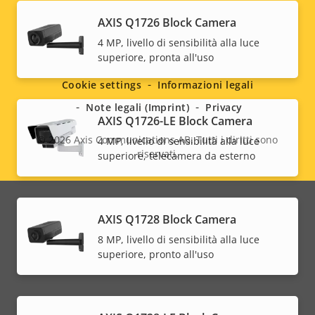
AXIS Q1726 Block Camera
Social
4 MP, livello di sensibilità alla luce
superiore, pronta all'uso
menu
Cookie settings
Informazioni legali
Note legali (Imprint)
Privacy
AXIS Q1726-LE Block Camera
© 2026
Axis Communications AB. Tutti i diritti sono
4 MP, livello di sensibilità alla luce
riservati.
superiore, telecamera da esterno
Legal
menu
AXIS Q1728 Block Camera
8 MP, livello di sensibilità alla luce
superiore, pronto all'uso