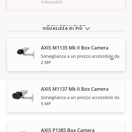
indossabili
Box cameras
VISUALIZZA DI PIÙ
AXIS M1135 Mk II Box Camera
Sorveglianza a un prezzo accessibile da
MOSTRA DISPOSITIVI FUORI PRODUZIONE
2 MP
AXIS M1137 Mk II Box Camera
Sorveglianza a un prezzo accessibile da
Garanzia
5 MP
AXIS P1385 Box Camera