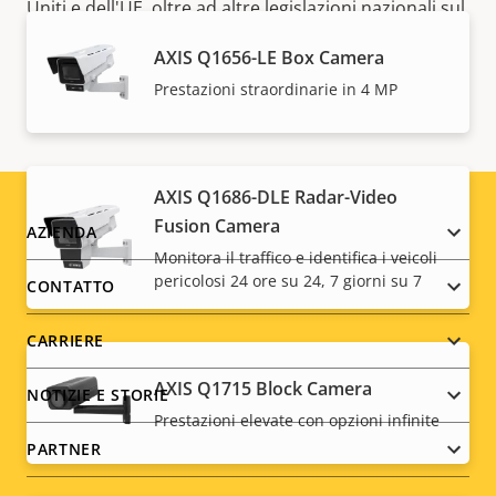
Uniti e dell'UE, oltre ad altre legislazioni nazionali sul
controllo delle esportazioni. Trova
le informazioni
AXIS Q1656-LE Box Camera
sulla conformità all'esportazione per il tuo prodotto
Prestazioni straordinarie in 4 MP
qui
.
AXIS Q1686-DLE Radar-Video
Fusion Camera
Footer
AZIENDA
Monitora il traffico e identifica i veicoli
menu
pericolosi 24 ore su 24, 7 giorni su 7
CONTATTO
CARRIERE
AXIS Q1715 Block Camera
NOTIZIE E STORIE
Prestazioni elevate con opzioni infinite
PARTNER