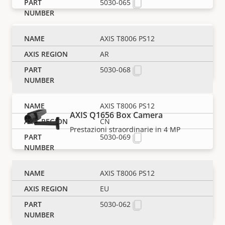
5030-065
AXIS T8006 PS12
AXIS P1518-LE Box Camera
Viste grandangolari e ravvicinate in
AR
un'unica soluzione con IR
5030-068
AXIS T8006 PS12
AXIS Q1656 Box Camera
CN
Prestazioni straordinarie in 4 MP
5030-069
AXIS T8006 PS12
AXIS Q1656-B Box Camera
EU
Modello barebone da interno a 4 MP
5030-062