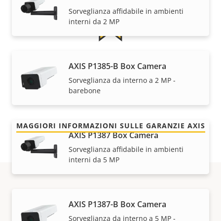
Sorveglianza affidabile in ambienti
interni da 2 MP
Per tranquillità
AXIS P1385-B Box Camera
Sorveglianza da interno a 2 MP -
La nostra garanzia di 3 anni offre funzionamento
barebone
senza problemi e contenimento dei costi.
MAGGIORI INFORMAZIONI SULLE GARANZIE AXIS
AXIS P1387 Box Camera
Sorveglianza affidabile in ambienti
interni da 5 MP
Codici
AXIS P1387-B Box Camera
Sorveglianza da interno a 5 MP -