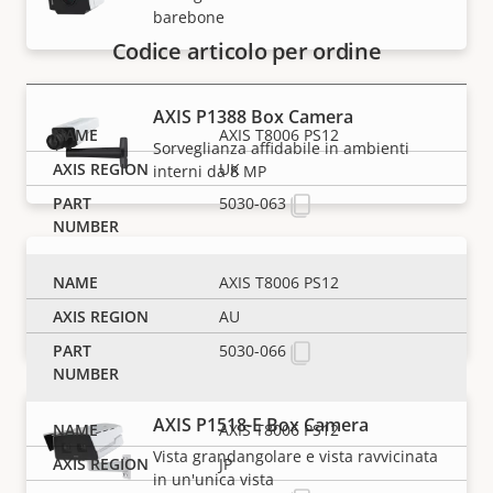
barebone
Codice articolo per ordine
AXIS P1388 Box Camera
AXIS T8006 PS12
Sorveglianza affidabile in ambienti
UK
interni da 8 MP
5030-063
AXIS P1388-B Box Camera
AXIS T8006 PS12
Sorveglianza da interno a 8 MP -
AU
barebone
5030-066
AXIS P1518-E Box Camera
AXIS T8006 PS12
Vista grandangolare e vista ravvicinata
JP
in un'unica vista