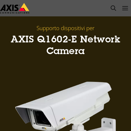
Salta
open s
Op
Clo
al
contenuto
principale
Supporto dispositivi per
AXIS Q1602-E Network
Camera