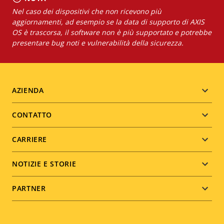
Nel caso dei dispositivi che non ricevono più
aggiornamenti, ad esempio se la data di supporto di AXIS
OS è trascorsa, il software non è più supportato e potrebbe
presentare bug noti e vulnerabilità della sicurezza.
Footer
AZIENDA
menu
CONTATTO
CARRIERE
NOTIZIE E STORIE
PARTNER