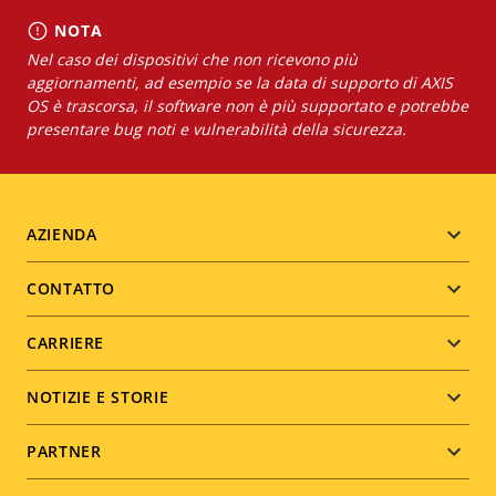
NOTA
Nel caso dei dispositivi che non ricevono più
aggiornamenti, ad esempio se la data di supporto di AXIS
OS è trascorsa, il software non è più supportato e potrebbe
presentare bug noti e vulnerabilità della sicurezza.
Footer
AZIENDA
menu
CONTATTO
CARRIERE
NOTIZIE E STORIE
PARTNER