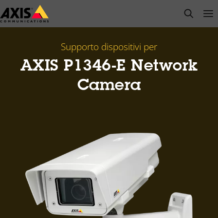
Salta
open s
Op
Clo
al
contenuto
principale
Supporto dispositivi per
AXIS P1346-E Network
Camera