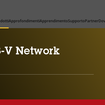
dotti
Approfondimenti
Apprendimento
Supporto
Partner
Dov
-V Network