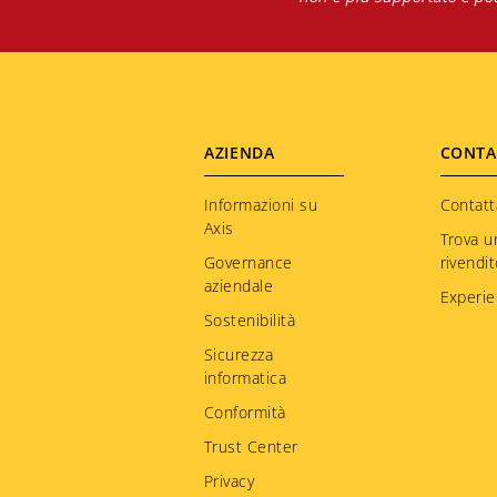
Footer
AZIENDA
CONTA
menu
Informazioni su
Contatt
Axis
Trova u
Governance
rivendi
aziendale
Experie
Sostenibilità
Sicurezza
informatica
Conformità
Trust Center
Privacy