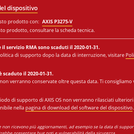
el dispositivo
sto prodotto con:
AXIS P3275-V
sto prodotto, consultare la scheda tecnica.
il servizio RMA sono scaduti il 2020-01-31.
olitica di supporto dopo la data di interruzione, visitare
Pol
è scaduto il 2020-01-31.
 non verranno conservate oltre questa data. Ti consigliamo v
iodo di supporto di AXIS OS non verranno rilasciati ulterior
onibile nella
pagina di download del software del dispositivo
.
he non ricevono più aggiornamenti, ad esempio se la data di supporto
rebbe presentare bug noti e vulnerabilità della sicurezza.