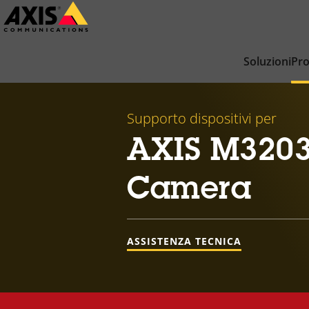
Salta
al
contenuto
Soluzioni
Pro
principale
Supporto dispositivi per
AXIS M3203
Camera
ASSISTENZA TECNICA