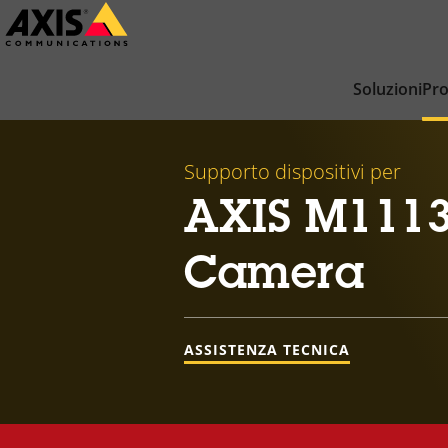
Salta
al
contenuto
Soluzioni
Pro
principale
Supporto dispositivi per
AXIS M1113
Camera
ASSISTENZA TECNICA