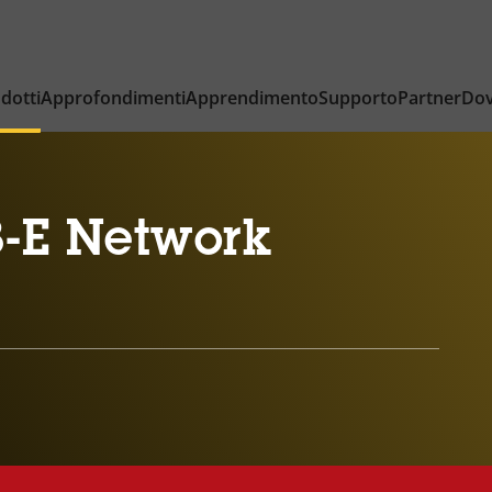
dotti
Approfondimenti
Apprendimento
Supporto
Partner
Dov
-E Network