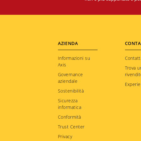
Footer
AZIENDA
CONTA
menu
Informazioni su
Contatt
Axis
Trova u
Governance
rivendi
aziendale
Experie
Sostenibilità
Sicurezza
informatica
Conformità
Trust Center
Privacy