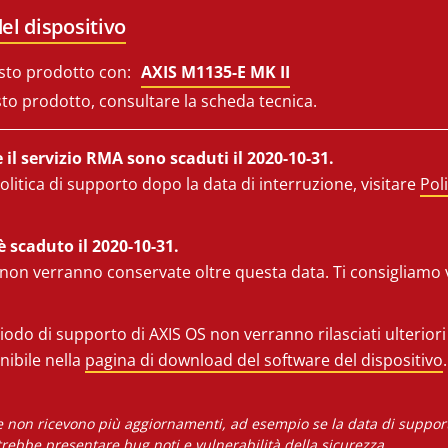
el dispositivo
sto prodotto con:
AXIS M1135-E MK II
sto prodotto, consultare la scheda tecnica.
il servizio RMA sono scaduti il 2020-10-31.
olitica di supporto dopo la data di interruzione, visitare
Pol
è scaduto il 2020-10-31.
 non verranno conservate oltre questa data. Ti consigliamo v
iodo di supporto di AXIS OS non verranno rilasciati ulterior
onibile nella
pagina di download del software del dispositivo
.
he non ricevono più aggiornamenti, ad esempio se la data di supporto
rebbe presentare bug noti e vulnerabilità della sicurezza.