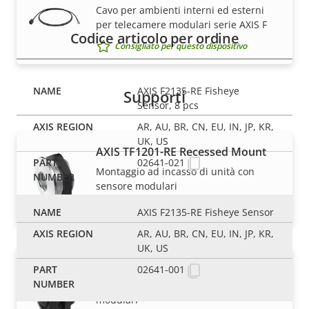
Cavo per ambienti interni ed esterni
per telecamere modulari serie AXIS F
Codice articolo per ordine
Consigliato per questo dispositivo
AXIS F2135-RE Fisheye
Supporti
Sensor, 8 pcs
AR, AU, BR, CN, EU, IN, JP, KR,
UK, US
AXIS TF1201-RE Recessed Mount
02641-021
Montaggio ad incasso di unità con
sensore modulari
Consigliato per questo dispositivo
AXIS F2135-RE Fisheye Sensor
AR, AU, BR, CN, EU, IN, JP, KR,
UK, US
AXIS TF1203-RE Recessed Mount
02641-001
Montaggio ad incasso di sensori
modulari