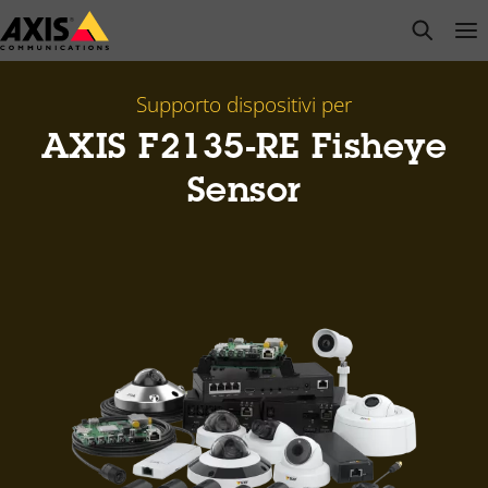
Salta
open s
Op
Clo
al
contenuto
principale
Supporto dispositivi per
AXIS F2135-RE Fisheye
Sensor