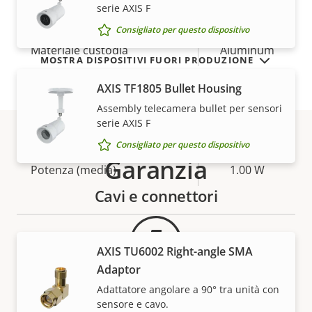
–
serie AXIS F
riverniciatura
Consigliato per questo dispositivo
Materiale custodia
Aluminum
MOSTRA DISPOSITIVI FUORI PRODUZIONE
AXIS TF1805 Bullet Housing
Power
Assembly telecamera bullet per sensori
serie AXIS F
Descrizione
Potenza (massima)
Valore
4.00 W
Consigliato per questo dispositivo
della
della
Garanzia
Potenza (media)
1.00 W
proprietà
proprietà
Cavi e connettori
AXIS TU6002 Right-angle SMA
Adaptor
Adattatore angolare a 90° tra unità con
sensore e cavo.