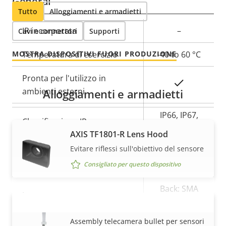
General
Tutto
Alloggiamenti e armadietti
Descrizione
IR incorporata
Valore
–
Cavi e connettori
Supporti
della
della
MOSTRA DISPOSITIVI FUORI PRODUZIONE
Temperatura di esercizio
-40 to 60 °C
proprietà
proprietà
Pronta per l'utilizzo in
Sì
ambienti esterni
Alloggiamenti e armadietti
IP66, IP67,
Classificazione IP
IP69, IP6K9K
AXIS TF1801-R Lens Hood
Evitare riflessi sull'obiettivo del sensore
Classe di resistenza agli atti
-
vandalici
Consigliato per questo dispositivo
Back: SMA
Ingresso cavo
Connector
AXIS TF1804 Bullet Housing
VISUALIZZA DI PIÙ
Assembly telecamera bullet per sensori
Progettato per la