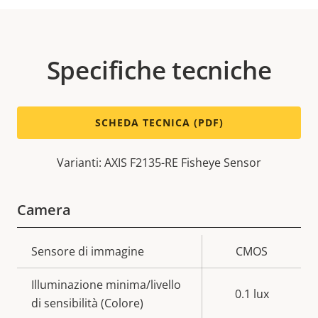
Specifiche tecniche
SCHEDA TECNICA (PDF)
Varianti: AXIS F2135-RE Fisheye Sensor
Camera
Descrizione
Sensore di immagine
Valore
CMOS
della
della
Illuminazione minima/livello
proprietà
proprietà
0.1 lux
di sensibilità (Colore)