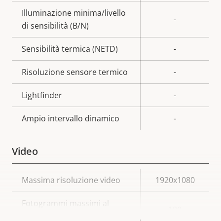
Illuminazione minima/livello
-
di sensibilità (B/N)
Sensibilità termica (NETD)
-
Risoluzione sensore termico
-
Lightfinder
-
Ampio intervallo dinamico
-
Video
Descrizione
Massima risoluzione video
Valore
1920x1080
della
della
Fotogrammi massimi al
proprietà
proprietà
180
secondo