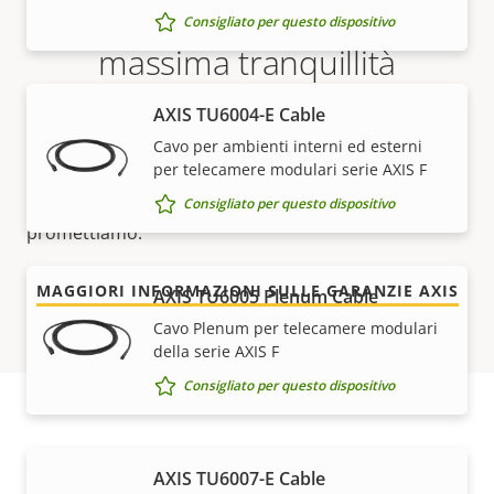
5 anni di garanzia per la
Consigliato per questo dispositivo
massima tranquillità
AXIS TU6004-E Cable
La nostra nuova garanzia di 5 anni offre anni di
funzionamento senza problemi e contenimento dei
Cavo per ambienti interni ed esterni
per telecamere modulari serie AXIS F
costi. E non ci sono sorprese nascoste nelle clausole
scritte in piccolo: otterrai esattamente quello che
Consigliato per questo dispositivo
promettiamo.
MAGGIORI INFORMAZIONI SULLE GARANZIE AXIS
AXIS TU6005 Plenum Cable
Cavo Plenum per telecamere modulari
della serie AXIS F
Consigliato per questo dispositivo
Codici
AXIS TU6007-E Cable