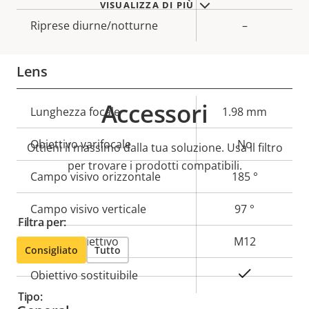
VISUALIZZA DI PIÙ
Riprese diurne/notturne
–
Lens
Accessori
Descrizione
Lunghezza focale
Valore
1.98 mm
della
della
Obiettivo varifocale
No
Ottieni il massimo dalla tua soluzione. Usa il filtro
proprietà
proprietà
per trovare i prodotti compatibili.
Campo visivo orizzontale
185 °
Campo visivo verticale
97 °
Filtra per:
Attacco obiettivo
M12
Consigliato
Tutto
Sì
Obiettivo sostituibile
Tipo: