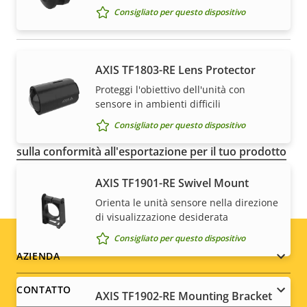
Consigliato per questo dispositivo
NOTA
AXIS TF1803-RE Lens Protector
I dispositivi Axis possono essere soggetti alle
Proteggi l'obiettivo dell'unità con
normative sul controllo delle esportazioni degli Stati
sensore in ambienti difficili
Uniti e dell'UE, oltre ad altre legislazioni nazionali sul
Consigliato per questo dispositivo
controllo delle esportazioni. Trova
le informazioni
sulla conformità all'esportazione per il tuo prodotto
qui
.
AXIS TF1901-RE Swivel Mount
Orienta le unità sensore nella direzione
di visualizzazione desiderata
Consigliato per questo dispositivo
Footer
AZIENDA
menu
CONTATTO
AXIS TF1902-RE Mounting Bracket