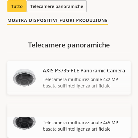
Tutto
Telecamere panoramiche
MOSTRA DISPOSITIVI FUORI PRODUZIONE
Telecamere panoramiche
AXIS P3735-PLE Panoramic Camera
Telecamera multidirezionale 4x2 MP
basata sull'intelligenza artificiale
AXIS P3737-PLE Panoramic Camera
VISUALIZZA DI PIÙ
Telecamera multidirezionale 4x5 MP
basata sull'intelligenza artificiale