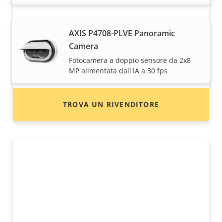
Desideri acquistare i dispositivi Axis?
AXIS P4708-PLVE Panoramic
Camera
Trova rivenditori, integratori di sistema e
Fotocamera a doppio sensore da 2x8
installatori di dispositivi e sistemi Axis.
MP alimentata dall'IA a 30 fps
TROVA UN RIVENDITORE