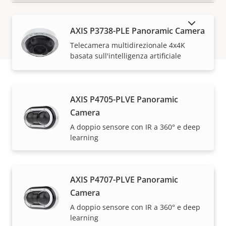
MOSTRA DISPOSITIVI FUORI PRODUZIONE
AXIS P3738-PLE Panoramic Camera
Telecamera multidirezionale 4x4K
basata sull'intelligenza artificiale
Come acquistare
AXIS P4705-PLVE Panoramic
Camera
Le soluzioni Axis e i singoli prodotti vengono venduti
A doppio sensore con IR a 360° e deep
learning
e installati da esperti dei nostri partner di fiducia.
AXIS P4707-PLVE Panoramic
Camera
A doppio sensore con IR a 360° e deep
learning