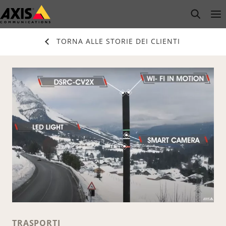
Salta
open s
Op
Clo
al
contenuto
TORNA ALLE STORIE DEI CLIENTI
principale
TRASPORTI