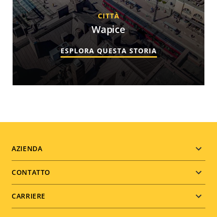
CITTÀ
Wapice
ESPLORA QUESTA STORIA
Footer
AZIENDA
menu
CONTATTO
CARRIERE