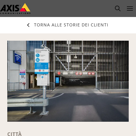
Salta
open s
Op
Clo
al
contenuto
TORNA ALLE STORIE DEI CLIENTI
principale
CITTÀ