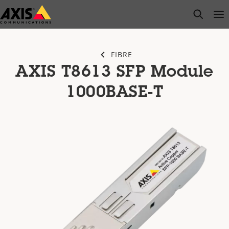
Passer
open s
Op
Clo
au
contenu
principal
FIBRE
AXIS T8613 SFP Module
1000BASE-T