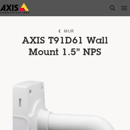
Passer
open s
Op
Clo
au
contenu
principal
MUR
AXIS T91D61 Wall
Mount 1.5” NPS