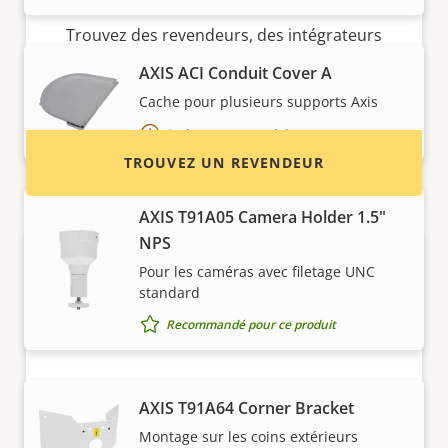
Trouvez des revendeurs, des intégrateurs
système et des installateurs de produits et de
AXIS ACI Conduit Cover A
systèmes Axis.
Cache pour plusieurs supports Axis
Inclus avec ce produit
TROUVEZ UN REVENDEUR
AXIS T91A05 Camera Holder 1.5"
NPS
Pour les caméras avec filetage UNC
standard
Recommandé pour ce produit
AXIS T91A64 Corner Bracket
Vous voulez vendre des produits
Montage sur les coins extérieurs
Axis ?