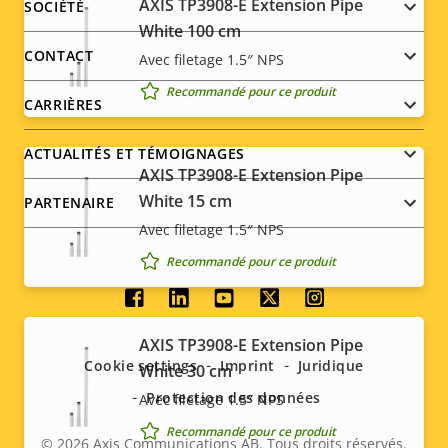
Footer
AXIS TP3908-E Extension Pipe
SOCIÉTÉ
White 100 cm
menu
CONTACT
Avec filetage 1.5″ NPS
Recommandé pour ce produit
CARRIÈRES
ACTUALITÉS ET TÉMOIGNAGES
AXIS TP3908-E Extension Pipe
White 15 cm
PARTENAIRE
Avec filetage 1.5″ NPS
Recommandé pour ce produit
Social
AXIS TP3908-E Extension Pipe
menu
Cookie settings
Imprint
Juridique
White 30 cm
Protection des données
Avec filetage 1.5″ NPS
Recommandé pour ce produit
© 2026
Axis Communications AB. Tous droits réservés.