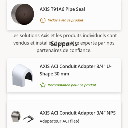
AXIS T91A6 Pipe Seal
Acheter
Inclus avec ce produit
Les solutions Axis et les produits individuels sont
Supports
vendus et installés de manière experte par nos
partenaires de confiance.
AXIS ACI Conduit Adapter 3/4" U-
Shape 30 mm
Recommandé pour ce produit
AXIS ACI Conduit Adapter 3/4″ NPS
Vous voulez acheter des produits
Adaptateur ACI fileté
Axis ?