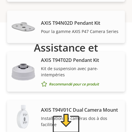
AXIS T94N02D Pendant Kit
Pour la gamme AXIS P47 Camera Series
Assistance et
ressources
AXIS T94T02D Pendant Kit
Kit de suspension avec pare-
intempéries
Besoin d'informations sur les produits Axis, le
Recommandé pour ce produit
logiciel ou de l'aide d'un expert ?
AXIS T94V01C Dual Camera Mount
Installation de caméras dos à dos
facilitée