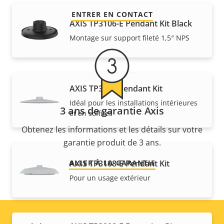
ENTRER EN CONTACT
AXIS TP3106-E Pendant Kit Black
Montage sur support fileté 1,5″ NPS
AXIS TP3107 Pendant Kit
Idéal pour les installations intérieures
3 ans de garantie Axis
et en soffites
Obtenez les informations et les détails sur votre
garantie produit de 3 ans.
ALLER À LA GARANTIE
AXIS TP3108-E Pendant Kit
Pour un usage extérieur