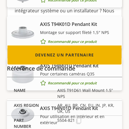
Recommandé pour ce produit
Vous êtes un revendeur, un distributeur, un
intégrateur système ou un installateur ? Nous
avons des partenaires dans quasiment tous
AXIS T94K01D Pendant Kit
les pays du monde. Découvrez comment en
Montage sur support fileté 1,5″ NPS
devenir un !
Recommandé pour ce produit
DEVENEZ UN PARTENAIRE
AXIS T94M01D Pendant Kit
Référence de commande
Pour certaines caméras Q35
Recommandé pour ce produit
AXIS T91D61 Wall Mount 1.5”
NPS
AR, AU, BR, CN, EU, IN, JP, KR,
AXIS T94N01D Pendant Kit
UK, US
Pour utilisation en intérieur et en
5504-821
extérieur