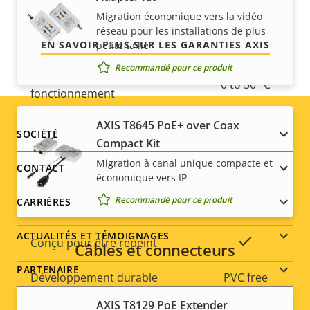
promettons.
Migration économique vers la vidéo
Stockage local (fente pour
réseau pour les installations de plus
Oui
carte mémoire)
EN SAVOIR PLUS SUR LES GARANTIES AXIS
petite taille
Recommandé pour ce produit
Température de
0 to 50 °C
fonctionnement
AXIS T8645 PoE+ over Coax
Utilisable en extérieur
–
Footer
SOCIÉTÉ
Compact Kit
Indice de protection contre
menu
Migration à canal unique compacte et
IK08
CONTACT
le vandalisme
économique vers IP
Recommandé pour ce produit
CARRIÈRES
Indice de protection IP
IP52
ACTUALITÉS ET TÉMOIGNAGES
Oui
Conçu pour être repeint
Câbles et connecteurs
PARTENAIRE
Développement durable
PVC free
AXIS T8129 PoE Extender