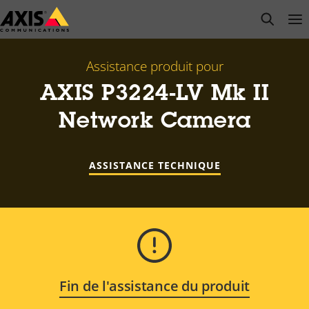
Passer
open s
Op
Clo
au
contenu
principal
Assistance produit pour
AXIS P3224-LV Mk II
Network Camera
ASSISTANCE TECHNIQUE
Fin de l'assistance du produit