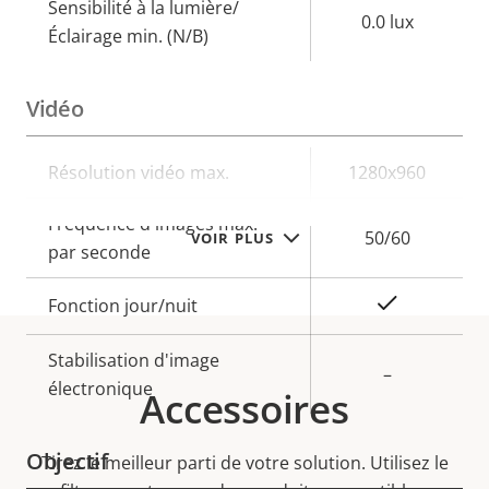
Sensibilité à la lumière/
0.0 lux
Éclairage min. (N/B)
Vidéo
Description
Résolution vidéo max.
Valeur de
1280x960
de la
la
Fréquence d'images max.
propriété
propriété
50/60
VOIR PLUS
par seconde
Oui
Fonction jour/nuit
Stabilisation d'image
–
électronique
Accessoires
Objectif
Tirez le meilleur parti de votre solution. Utilisez le