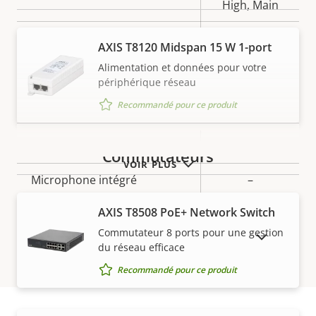
High, Main
H.265
–
AXIS T8120 Midspan 15 W 1-port
Alimentation et données pour votre
AV1
–
périphérique réseau
Audio
Recommandé pour ce produit
Description
Prise en charge audio
Valeur de
–
Commutateurs
de la
la
VOIR PLUS
Microphone intégré
–
propriété
propriété
AXIS T8508 PoE+ Network Switch
Réseau
Commutateur 8 ports pour une gestion
AFFICHER LES PRODUITS ABANDONNÉS
du réseau efficace
Description
Classe PoE
Valeur de
3
Recommandé pour ce produit
de la
la
propriété
propriété
Sécurité