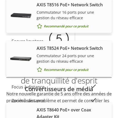
AXIS T8516 PoE+ Network Switch
Garantie
Commutateur 16 ports pour une
Description
Valeur de
Oui
SE signé
gestion du réseau efficace
de la
la
Recommandé pour ce produit
propriété
Démarrage sécurisé
propriété
–
Secure keystore
-
AXIS T8524 PoE+ Network Switch
Axis Edge Vault
–
Commutateur 24 ports pour une
gestion du réseau efficace
5 ans de garantie pour plus
Recommandé pour ce produit
Général
de tranquillité d'esprit
Description
Valeur de
Oui
Focus à distance
Convertisseurs de média
de la
la
Notre nouvelle garantie de 5 ans offre des années de
propriété
propriété
Oui
Zoom à distance
propriété sans problème et permet de contrôler les
coûts. En outre, rien n'est caché dans les petits
AXIS T8640 PoE+ over Coax
Oui
Éclairage IR intégré
caractères, vous obtenez exactement ce que nous
Adapter Kit