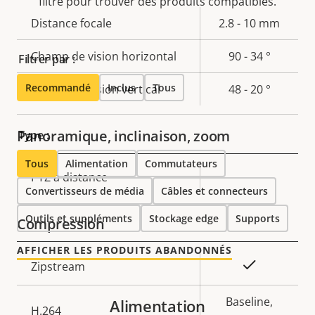
filtre pour trouver des produits compatibles.
Description
Distance focale
Valeur de
2.8 - 10 mm
de la
la
Champ de vision horizontal
90 - 34 °
Filtrer par :
propriété
propriété
Recommandé
Inclus
Tous
Champ de vision vertical
48 - 20 °
Panoramique, inclinaison, zoom
Type :
Tous
Alimentation
Commutateurs
Description
PTZ à distance
Valeur de
–
Convertisseurs de média
Câbles et connecteurs
de la
la
propriété
propriété
Outils et suppléments
Stockage edge
Supports
Compression
AFFICHER LES PRODUITS ABANDONNÉS
Description
Valeur de
Oui
Zipstream
de la
la
propriété
propriété
Baseline,
Alimentation
H.264