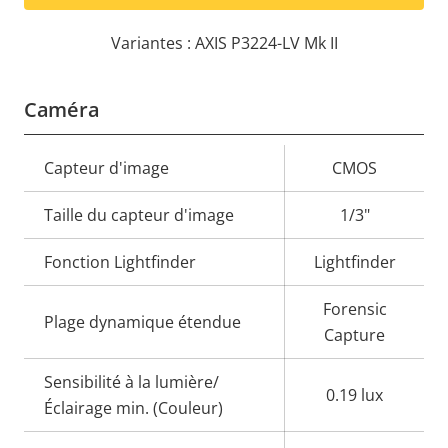
Variantes : AXIS P3224-LV Mk II
Caméra
Description
Capteur d'image
Valeur de
CMOS
de la
la
Taille du capteur d'image
1/3"
propriété
propriété
Fonction Lightfinder
Lightfinder
Forensic
Plage dynamique étendue
Capture
Sensibilité à la lumière/
0.19 lux
Éclairage min. (Couleur)