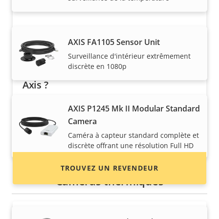
AXIS FA1105 Sensor Unit
Surveillance d'intérieur extrêmement
discrète en 1080p
Vous voulez acheter des produits
Axis ?
Trouvez des revendeurs, des intégrateurs
AXIS P1245 Mk II Modular Standard
système et des installateurs de produits et de
Camera
systèmes Axis.
Caméra à capteur standard complète et
discrète offrant une résolution Full HD
TROUVEZ UN REVENDEUR
Caméras thermiques