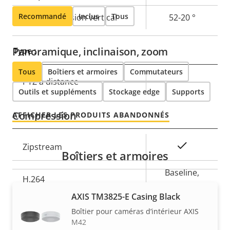
Recommandé
Inclus
Tous
Champ de vision vertical
52-20 °
Panoramique, inclinaison, zoom
Type :
Tous
Boîtiers et armoires
Commutateurs
Description
PTZ à distance
Valeur de
–
Outils et suppléments
Stockage edge
Supports
de la
la
propriété
propriété
Compression
AFFICHER LES PRODUITS ABANDONNÉS
Description
Valeur de
Oui
Zipstream
Boîtiers et armoires
de la
la
propriété
propriété
Baseline,
H.264
High, Main
AXIS TM3825-E Casing Black
Oui
H.265
Boîtier pour caméras d’intérieur AXIS
M42