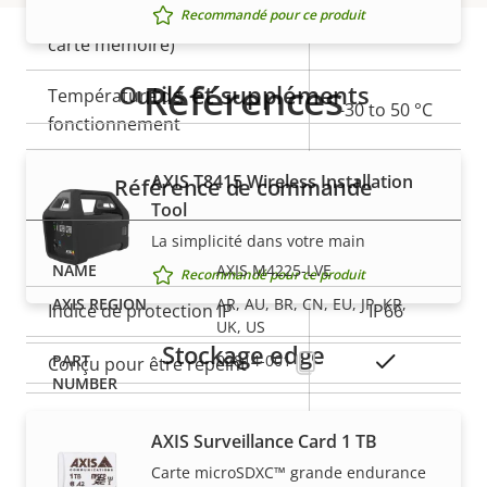
Stockage local (fente pour
Recommandé pour ce produit
Oui
carte mémoire)
Références
Outils et suppléments
Température de
-30 to 50 °C
fonctionnement
Oui
Utilisable en extérieur
AXIS T8415 Wireless Installation
Référence de commande
Tool
Indice de protection contre
La simplicité dans votre main
IK10
le vandalisme
AXIS M4225-LVE
Recommandé pour ce produit
AR, AU, BR, CN, EU, JP, KR,
Indice de protection IP
IP66
UK, US
Stockage edge
Oui
02814-001
Conçu pour être repeint
BFR/CFR
AXIS Surveillance Card 1 TB
Développement durable
free, PVC
Carte microSDXC™ grande endurance
free