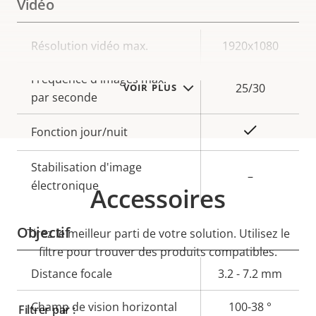
Vidéo
Description
Résolution vidéo max.
Valeur de
1920x1080
de la
la
Fréquence d'images max.
propriété
propriété
25/30
VOIR PLUS
par seconde
Oui
Fonction jour/nuit
Stabilisation d'image
–
électronique
Accessoires
Objectif
Tirez le meilleur parti de votre solution. Utilisez le
filtre pour trouver des produits compatibles.
Description
Distance focale
Valeur de
3.2 - 7.2 mm
de la
la
Champ de vision horizontal
100-38 °
Filtrer par :
propriété
propriété