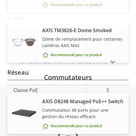
AV1
–
Recommandé pour ce produit
Audio
AXIS TM3826-E Dome Smoked
VOIR PLUS
Description
Valeur de
Oui
Prise en charge audio
Dôme de remplacement pour certaines
de la
la
caméras AXIS M42
propriété
Microphone intégré
propriété
–
Recommandé pour ce produit
AFFICHER LES PRODUITS ABANDONNÉS
Réseau
Commutateurs
Description
Classe PoE
Valeur de
3
de la
la
AXIS D8248 Managed PoE++ Switch
Garantie
propriété
propriété
Sécurité
Commutateur 48 ports pour une
gestion du réseau efficace
Recommandé pour ce produit
Description
Valeur de
Oui
SE signé
de la
la