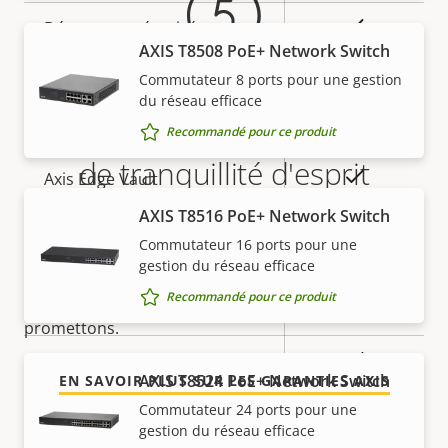
propriété
propriété
Oui
Démarrage sécurisé
AXIS T8508 PoE+ Network Switch
Secure
Commutateur 8 ports pour une gestion
du réseau efficace
Secure keystore
Element (CC
5 ans de garantie pour plus
EAL6+)
Recommandé pour ce produit
de tranquillité d'esprit
Oui
Axis Edge Vault
AXIS T8516 PoE+ Network Switch
Notre nouvelle garantie de 5 ans offre des années de
Général
Commutateur 16 ports pour une
propriété sans problème et permet de contrôler les
gestion du réseau efficace
coûts. En outre, rien n'est caché dans les petits
Recommandé pour ce produit
caractères, vous obtenez exactement ce que nous
Description
Valeur de
Oui
Focus à distance
promettons.
de la
la
propriété
propriété
Oui
Zoom à distance
AXIS T8524 PoE+ Network Switch
EN SAVOIR PLUS SUR LES GARANTIES AXIS
Commutateur 24 ports pour une
Oui
Éclairage IR intégré
gestion du réseau efficace