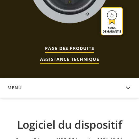
5 ANS
DE GARANTIE
PAGE DES PRODUITS
ASSISTANCE TECHNIQUE
MENU
LOGICIEL DU DISPOSITIF
Logiciel du dispositif