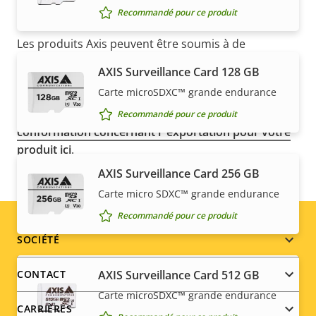
Recommandé pour ce produit
REMARQUE
Les produits Axis peuvent être soumis à de
réglementations de contrôle d'exportation
AXIS Surveillance Card 128 GB
américains et européens, ainsi qu'à d'autres
Carte microSDXC™ grande endurance
législations en termes de contrôle d'exportation
nationales. Recherchez des
informations sur la
Recommandé pour ce produit
conformation concernant l''exportation pour votre
produit ici
.
AXIS Surveillance Card 256 GB
Carte micro SDXC™ grande endurance
Recommandé pour ce produit
Footer
SOCIÉTÉ
menu
AXIS Surveillance Card 512 GB
CONTACT
Carte microSDXC™ grande endurance
CARRIÈRES