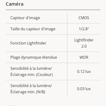
Caméra
Description
Capteur d'image
Valeur de
CMOS
de la
la
Taille du capteur d'image
1/2.8"
propriété
propriété
Lightfinder
Fonction Lightfinder
2.0
Plage dynamique étendue
WDR
Sensibilité à la lumière/
0.12 lux
Éclairage min. (Couleur)
Sensibilité à la lumière/
0.03 lux
Éclairage min. (N/B)