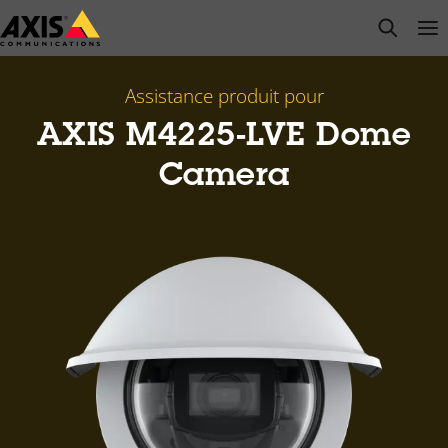
Passer
open s
Op
Clo
au
contenu
principal
Assistance produit pour
AXIS M4225-LVE Dome
Camera