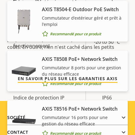
5 ans de garantie pour plus
Éclairage IR intégré
–
AXIS T8504-E Outdoor PoE Switch
de tranquillité d'esprit
Stockage local (fente pour
Commutateur d’extérieur géré et prêt à
Oui
carte mémoire)
l’emploi
Notre nouvelle garantie de 5 ans offre des années de
Recommandé pour ce produit
Température de
propriété sans problème et permet de contrôler les
-20 to 50 °C
fonctionnement
coûts. En outre, rien n'est caché dans les petits
caractères, vous obtenez exactement ce que nous
AXIS T8508 PoE+ Network Switch
Oui
Utilisable en extérieur
promettons.
Commutateur 8 ports pour une gestion
du réseau efficace
Indice de protection contre
EN SAVOIR PLUS SUR LES GARANTIES AXIS
IK10
le vandalisme
Recommandé pour ce produit
Indice de protection IP
IP66
AXIS T8516 PoE+ Network Switch
Conçu pour être repeint
–
Footer
Commutateur 16 ports pour une
SOCIÉTÉ
gestion du réseau efficace
Développement durable
PVC free
menu
CONTACT
Recommandé pour ce produit