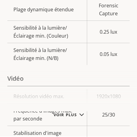
Forensic
Plage dynamique étendue
Capture
Sensibilité à la lumière/
0.25 lux
Éclairage min. (Couleur)
Sensibilité à la lumière/
0.05 lux
Éclairage min. (N/B)
Vidéo
Description
Résolution vidéo max.
Valeur de
1920x1080
de la
la
Fréquence d'images max.
propriété
propriété
25/30
VOIR PLUS
par seconde
Stabilisation d'image