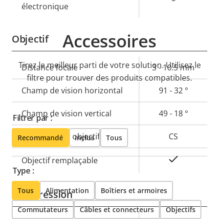
–
électronique
Accessoires
Objectif
Tirez le meilleur parti de votre solution. Utilisez le
Description
Distance focale
Valeur de
3 - 10.5 mm
filtre pour trouver des produits compatibles.
de la
la
Champ de vision horizontal
91 - 32 °
propriété
propriété
Champ de vision vertical
49 - 18 °
Filtrer par :
Fixation pour objectif
CS
Recommandé
Inclus
Tous
Oui
Objectif remplaçable
Type :
Tous
Alimentation
Boîtiers et armoires
Compression
Commutateurs
Câbles et connecteurs
Objectifs