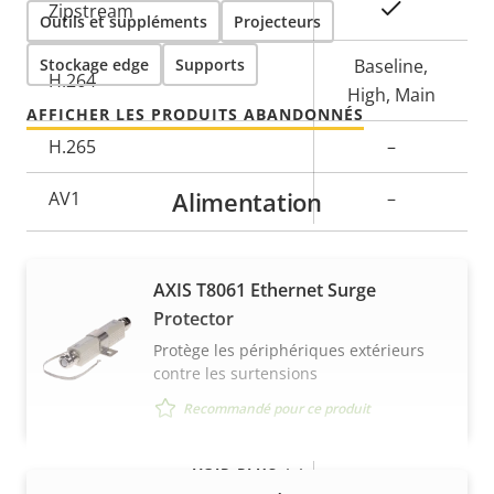
Description
Valeur de
Oui
Zipstream
Outils et suppléments
Projecteurs
de la
la
Stockage edge
propriété
Supports
propriété
Baseline,
H.264
High, Main
AFFICHER LES PRODUITS ABANDONNÉS
H.265
–
Alimentation
AV1
–
Audio
AXIS T8061 Ethernet Surge
Protector
Description
Prise en charge audio
Valeur de
–
Protège les périphériques extérieurs
de la
la
contre les surtensions
Réseau
propriété
propriété
Recommandé pour ce produit
Description
Classe PoE
Valeur de
2
VOIR PLUS
de la
la