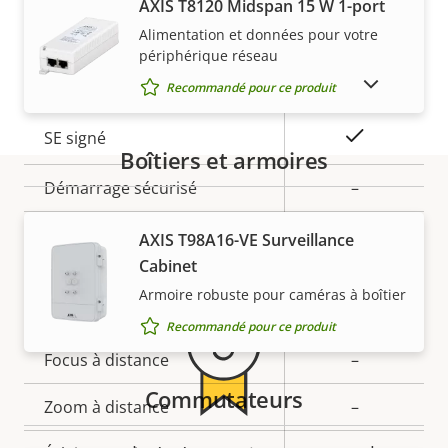
AXIS T8120 Midspan 15 W 1-port
Sans fil
–
propriété
propriété
Alimentation et données pour votre
périphérique réseau
Sécurité
AFFICHER LES PRODUITS ABANDONNÉS
Recommandé pour ce produit
Description
Valeur de
Oui
SE signé
Boîtiers et armoires
de la
la
propriété
Démarrage sécurisé
propriété
–
Garantie
Secure keystore
-
AXIS T98A16-VE Surveillance
Cabinet
Armoire robuste pour caméras à boîtier
Général
Recommandé pour ce produit
Description
Focus à distance
Valeur de
–
de la
la
Commutateurs
Zoom à distance
–
propriété
propriété