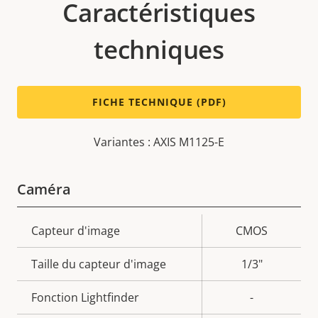
Caractéristiques
techniques
FICHE TECHNIQUE (PDF)
Variantes : AXIS M1125-E
Caméra
Description
Capteur d'image
Valeur de
CMOS
de la
la
Taille du capteur d'image
1/3"
propriété
propriété
Fonction Lightfinder
-