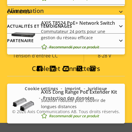
Alimentation
CARRIÈRES
AXIS T8524 PoE+ Network Switch
ACTUALITÉS ET TÉMOIGNAGES
Description
Puissance (max.)
Valeur de
-
Commutateur 24 ports pour une
de la
la
gestion du réseau efficace
PARTENAIRE
Puissance (moyenne)
-
propriété
propriété
Recommandé pour ce produit
Tension d'entrée CC
8-28 V
Câbles et connecteurs
Social
menu
Cookie settings
Imprint
Juridique
AXIS Long Range PoE Extender Kit
Protection des données
Solution robuste pour couvrir de
longues distances
© 2026
Axis Communications AB. Tous droits réservés.
Legal
Recommandé pour ce produit
menu