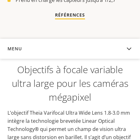
Prend en charge les capteurs jusqu’à 1/2,7″
RÉFÉRENCES
MENU
APERÇU
Objectifs à focale variable
ultra large pour les caméras
mégapixel
L’objectif Theia Varifocal Ultra Wide Lens 1.8-3.0 mm
intègre la technologie brevetée Linear Optical
Technology® qui permet un champ de vision ultra
large sans distorsion en barillet. Il s’agit d’un objectif