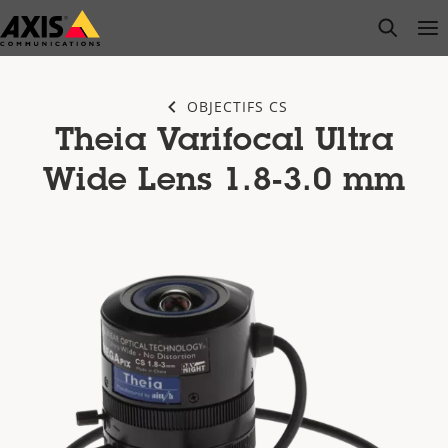
Passer
open s
Op
Clo
au
contenu
principal
OBJECTIFS CS
Theia Varifocal Ultra
Wide Lens 1.8-3.0 mm