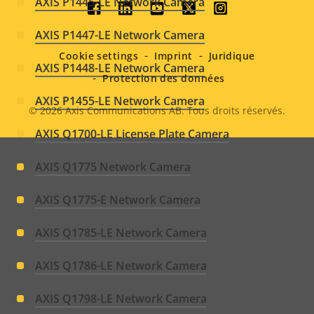
AXIS P1445-LE Network Camera
Social
AXIS P1447-LE Network Camera
menu
Cookie settings
Imprint
Juridique
AXIS P1448-LE Network Camera
Protection des données
AXIS P1455-LE Network Camera
© 2026
Axis Communications AB. Tous droits réservés.
Legal
AXIS Q1700-LE License Plate Camera
menu
AXIS Q1775 Network Camera
AXIS Q1775-E Network Camera
AXIS Q1785-LE Network Camera
AXIS Q1786-LE Network Camera
AXIS Q1798-LE Network Camera