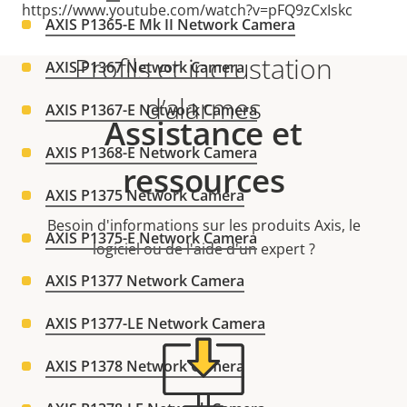
https://www.youtube.com/watch?v=pFQ9zCxIskc
AXIS P1365-E Mk II Network Camera
Profils et incrustation
AXIS P1367 Network Camera
d’alarmes
AXIS P1367-E Network Camera
Assistance et
AXIS P1368-E Network Camera
ressources
AXIS P1375 Network Camera
Besoin d'informations sur les produits Axis, le
AXIS P1375-E Network Camera
logiciel ou de l'aide d'un expert ?
AXIS P1377 Network Camera
AXIS P1377-LE Network Camera
AXIS P1378 Network Camera