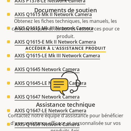
AXIS P1378-LE Network Camera
Documents de soutien
AXIS Q1615 Mk II Network Camera
Obtenez les fiches techniques, les manuels, les
AXIS Q1615 Mk III Network Camera
caractéristiques et les autres ressources pour ce
produit.
AXIS Q1615-E Mk II Network Camera
ACCÉDER À L'ASSISTANCE PRODUIT
AXIS Q1615-LE Mk III Network Camera
AXIS Q1645 Network Camera
AXIS Q1645-LE Network Camera
AXIS Q1647 Network Camera
Assistance technique
AXIS Q1647-LE Network Camera
Contactez notre équipe d'assistance pour bénéficier
d'une assistance efficace et personnalisée sur vos
AXIS Q1659 Network Camera
produits Axis.