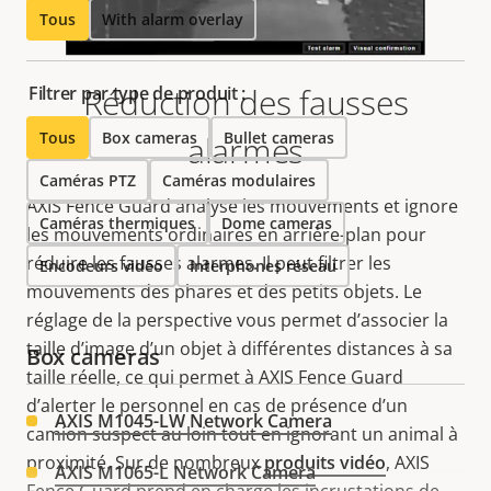
Tous
With alarm overlay
Réduction des fausses
Filtrer par type de produit :
Tous
Box cameras
Bullet cameras
alarmes
Caméras PTZ
Caméras modulaires
AXIS Fence Guard analyse les mouvements et ignore
Caméras thermiques
Dome cameras
les mouvements ordinaires en arrière-plan pour
réduire
les fausses alarmes. Il peut filtrer les
Encodeurs vidéo
Interphones réseau
mouvements des phares et des petits objets. Le
réglage de la perspective vous permet d’associer la
taille d’image d’un objet à différentes distances à sa
Box cameras
taille réelle, ce qui permet à AXIS Fence Guard
d’alerter le personnel en cas de présence d’un
AXIS M1045-LW Network Camera
camion suspect au loin tout en ignorant un animal à
proximité.
Sur de nombreux
produits vidéo
,
AXIS
AXIS M1065-L Network Camera