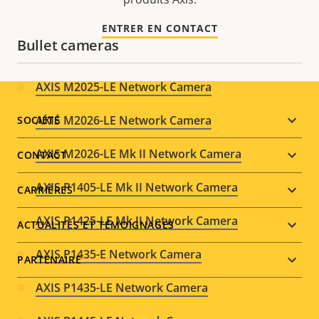
ENTRER EN CONTACT
Bullet cameras
AXIS M2025-LE Network Camera
Footer
AXIS M2026-LE Network Camera
SOCIÉTÉ
menu
AXIS M2026-LE Mk II Network Camera
CONTACT
AXIS P1405-LE Mk II Network Camera
CARRIÈRES
AXIS P1425-LE Mk II Network Camera
ACTUALITÉS ET TÉMOIGNAGES
AXIS P1435-E Network Camera
PARTENAIRE
AXIS P1435-LE Network Camera