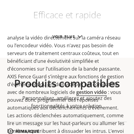
Efficace et rapide
AXIS Fence Guard est une application edge-based qui
VOIR PLUS
analyse la vidéo directement sur la caméra réseau
ou l’encodeur vidéo. Vous n’avez pas besoin de
serveurs de traitement centraux coûteux, tout en
bénéficiant d’une évolutivité simplifiée et
d’économies sur l’utilisation de la bande passante.
AXIS Fence Guard s’intègre aux fonctions de gestion
Produits compatibles
d’événements du produit vidéo et est compatible
avec de nombreux
logiciels de
gestion vidéo
: vous
Personnalisez, améliorez et ajoutez des
pouvez donc
programmer des réponses
fonctionnalités à votre solution.
automatiques aux déclenchements d’événement.
Les actions déclenchées automatiquement, comme
lire un message sur les haut-parleurs ou allumer les
lumières, contribuent à dissuader les intrus. L’envoi
REMARQUE