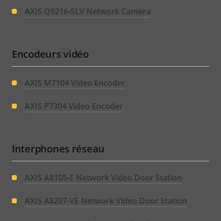
AXIS Q9216-SLV Network Camera
Encodeurs vidéo
AXIS M7104 Video Encoder
AXIS P7304 Video Encoder
Interphones réseau
AXIS A8105-E Network Video Door Station
AXIS A8207-VE Network Video Door Station