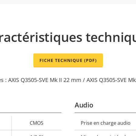
ractéristiques techniq
FICHE TECHNIQUE (PDF)
es : AXIS Q3505-SVE Mk II 22 mm / AXIS Q3505-SVE Mk
Audio
CMOS
Prise en charge audio
Description
Val
de la
de 