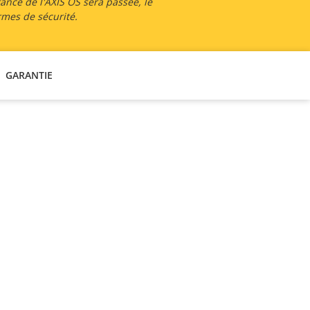
tance de l'AXIS OS sera passée, le
rmes de sécurité.
GARANTIE