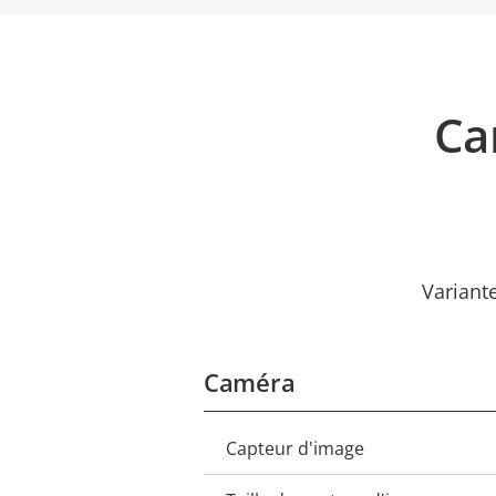
Ca
Variant
Caméra
Capteur d'image
Description
Valeur
de la
de la