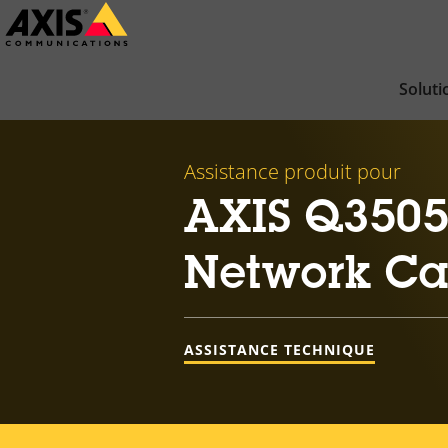
Passer
au
contenu
Soluti
principal
Assistance produit pour
AXIS Q3505
Network C
ASSISTANCE TECHNIQUE