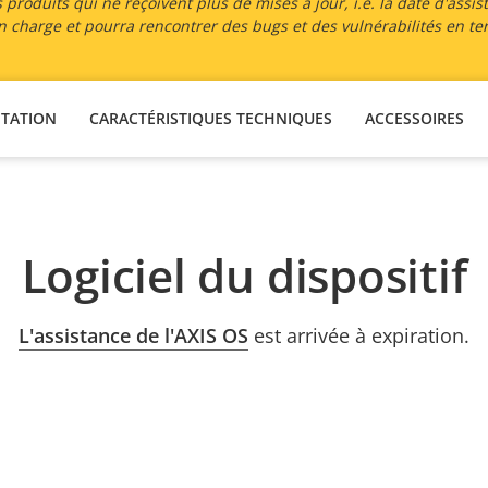
 produits qui ne reçoivent plus de mises à jour, i.e. la date d'assis
 en charge et pourra rencontrer des bugs et des vulnérabilités en te
TATION
CARACTÉRISTIQUES TECHNIQUES
ACCESSOIRES
Logiciel du dispositif
L'assistance de l'AXIS OS
est arrivée à expiration.