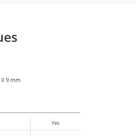
ues
 II 9 mm
Yes
eur
la