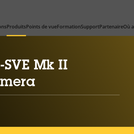
ons
Produits
Points de vue
Formation
Support
Partenaire
Où a
-SVE Mk II
amera