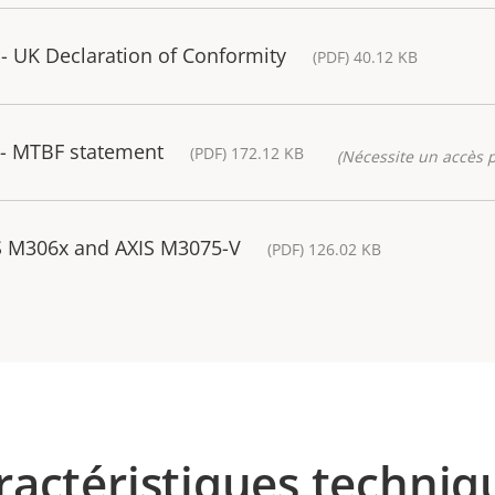
 UK Declaration of Conformity
(PDF) 40.12 KB
- MTBF statement
(PDF) 172.12 KB
(Nécessite un accès p
S M306x and AXIS M3075-V
(PDF) 126.02 KB
ractéristiques techniq