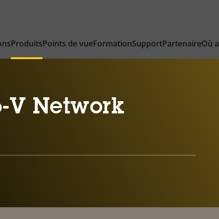
ons
Produits
Points de vue
Formation
Support
Partenaire
Où a
-V Network