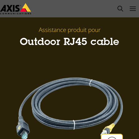
Passer
open s
Op
Clo
au
contenu
principal
Assistance produit pour
Outdoor RJ45 cable