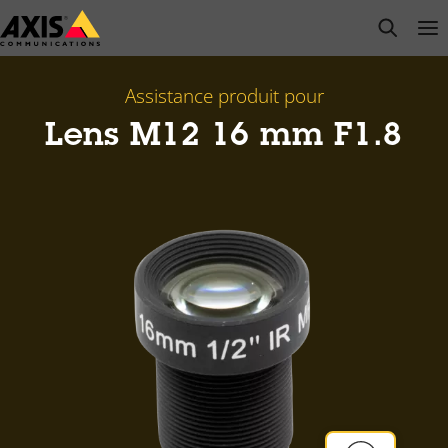
Passer
open s
Op
Clo
au
contenu
principal
Assistance produit pour
Lens M12 16 mm F1.8