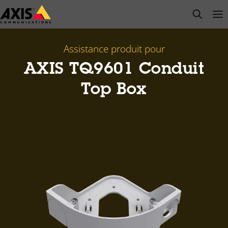
Passer
open s
Op
Clo
au
contenu
principal
Assistance produit pour
​AXIS TQ9601 Conduit
Top Box