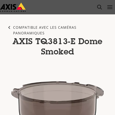
Passer
open s
Op
Clo
au
contenu
principal
COMPATIBLE AVEC LES CAMÉRAS
PANORAMIQUES
AXIS TQ3813-E Dome
Smoked