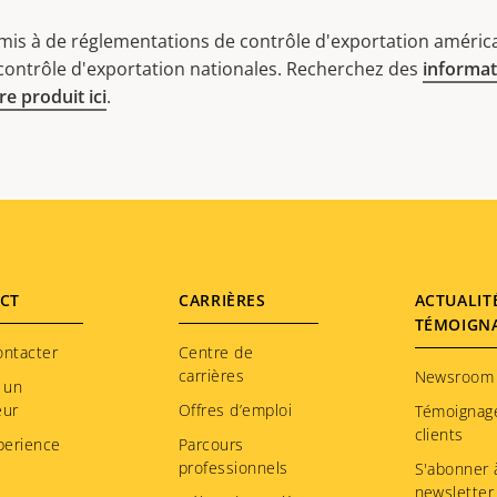
mis à de réglementations de contrôle d'exportation américa
 contrôle d'exportation nationales. Recherchez des
informat
e produit ici
.
CT
CARRIÈRES
ACTUALIT
TÉMOIGN
ontacter
Centre de
carrières
Newsroom
 un
eur
Offres d’emploi
Témoignag
clients
perience
Parcours
professionnels
S'abonner à
newsletter