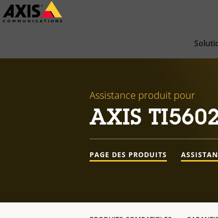
Passer
au
contenu
Soluti
principal
Assistance produit pour
AXIS TI560
PAGE DES PRODUITS
ASSISTA