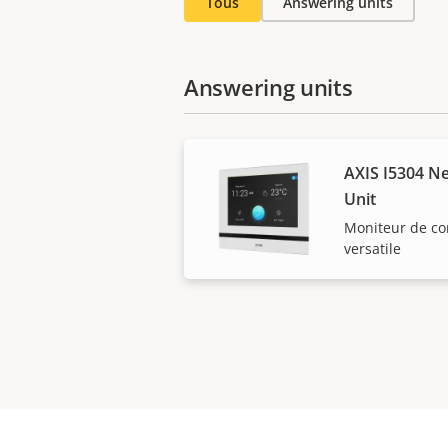
Tous
Answering units
Answering units
AXIS I5304 N
Unit
Moniteur de co
versatile