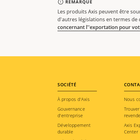
REMARQUE
Les produits Axis peuvent être sou
d'autres législations en termes de
concernant l''exportation pour votr
Footer
SOCIÉTÉ
CONTA
menu
À propos d'Axis
Nous c
Gouvernance
Trouver
d'entreprise
revend
Développement
Axis Ex
durable
Center