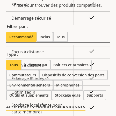
Description
Valeur de
Oui
SE signé
filtre pour trouver des produits compatibles.
de la
la
propriété
propriété
Oui
Démarrage sécurisé
Filtrer par :
Général
Recommandé
Inclus
Tous
Description
Valeur de
Oui
Focus à distance
Type :
de la
la
propriété
propriété
Oui
Tous
Zoom à distance
Alimentation
Boîtiers et armoires
Commutateurs
Dispositifs de conversion des ports
Oui
Éclairage IR intégré
Environmental sensors
Microphones
Oui
OptimizedIR
Outils et suppléments
Stockage edge
Supports
Stockage local (fente pour
AFFICHER LES PRODUITS ABANDONNÉS
Oui
carte mémoire)