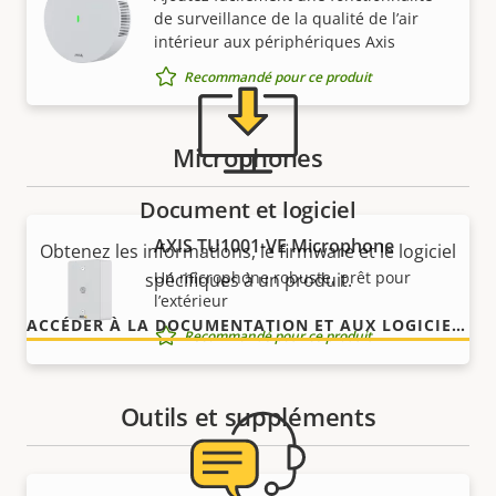
de surveillance de la qualité de l’air
intérieur aux périphériques Axis
Recommandé pour ce produit
Microphones
Document et logiciel
AXIS TU1001-VE Microphone
Obtenez les informations, le firmware et le logiciel
Un microphone robuste, prêt pour
spécifiques à un produit.
l’extérieur
ACCÉDER À LA DOCUMENTATION ET AUX LOGICIELS
Recommandé pour ce produit
Outils et suppléments