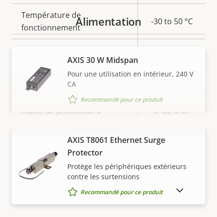
Température de
Alimentation
-30 to 50 °C
fonctionnement
Oui
Utilisable en extérieur
AXIS 30 W Midspan
Pour une utilisation en intérieur, 240 V
Indice de protection contre
IK10
CA
le vandalisme
Recommandé pour ce produit
Indice de protection IP
IP66, IP67
BFR/CFR
AXIS T8061 Ethernet Surge
VOIR PLUS
Développement durable
free, PVC
Protector
free
Protège les périphériques extérieurs
contre les surtensions
AFFICHER LES PRODUITS ABANDONNÉS
Recommandé pour ce produit