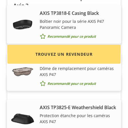
Axis ?
AXIS TP3818-E Casing Black
Trouvez des revendeurs, des intégrateurs
Boîtier noir pour la série AXIS P47
système et des installateurs de produits et de
Panoramic Camera
systèmes Axis.
Recommandé pour ce produit
TROUVEZ UN REVENDEUR
AXIS TP3819-E Dome Smoked
Dôme de remplacement pour caméras
AXIS P47
Recommandé pour ce produit
AXIS TP3825-E Weathershield Black
Protection étanche pour les caméras
AXIS P47
Vous voulez vendre des produits