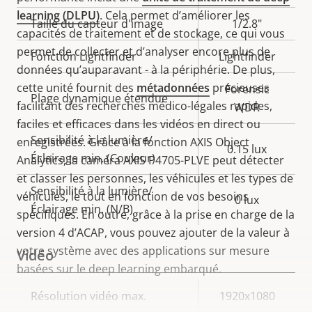
de la
la
learning (DLPU)
. Cela permet d’améliorer les
Taille du capteur d'image
1/2.8"
propriété
propriété
capacités de traitement et de stockage, ce qui vous
permet de collecter et d’analyser encore plus de
Fonction Lightfinder
Lightfinder
données qu’auparavant - à la périphérie. De plus,
cette unité fournit des
métadonnées
précieuses
Forensic
Plage dynamique étendue
facilitant des recherches médico-légales rapides,
WDR
faciles et efficaces dans les vidéos en direct ou
Sensibilité à la lumière/
enregistrées. Grâce à la fonction AXIS Object
0.15 lux
Éclairage min. (Couleur)
Analytics, la caméra AXIS P4705-PLVE peut détecter
et classer les personnes, les véhicules et les types de
Sensibilité à la lumière/
véhicules, le tout en fonction de vos besoins
0 lux
Éclairage min. (N/B)
spécifiques. En outre, grâce à la prise en charge de la
version 4 d’ACAP, vous pouvez ajouter de la valeur à
votre système avec des applications sur mesure
Vidéo
basées sur le deep learning embarqué.
Description
Résolution vidéo max.
Valeur de
1920x1080