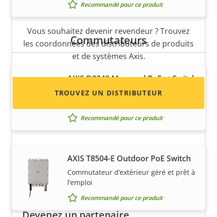
Recommandé pour ce produit
Axis ?
Vous souhaitez devenir revendeur ? Trouvez
Commutateurs
les coordonnées des distributeurs de produits
et de systèmes Axis.
AXIS D8248 Managed PoE++ Switch
Commutateur 48 ports pour une
TROUVEZ UN DISTRIBUTEUR
gestion du réseau efficace
Recommandé pour ce produit
AXIS T8504-E Outdoor PoE Switch
Commutateur d’extérieur géré et prêt à
l’emploi
Recommandé pour ce produit
Devenez un partenaire