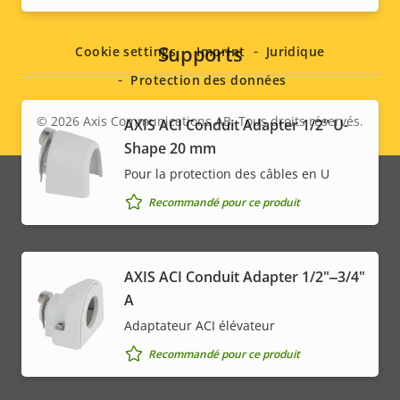
Social
menu
Supports
Cookie settings
Imprint
Juridique
Protection des données
© 2026
Axis Communications AB. Tous droits réservés.
AXIS ACI Conduit Adapter 1/2" U-
Legal
Shape 20 mm
menu
Pour la protection des câbles en U
Recommandé pour ce produit
AXIS ACI Conduit Adapter 1/2"‒3/4"
A
Adaptateur ACI élévateur
Recommandé pour ce produit