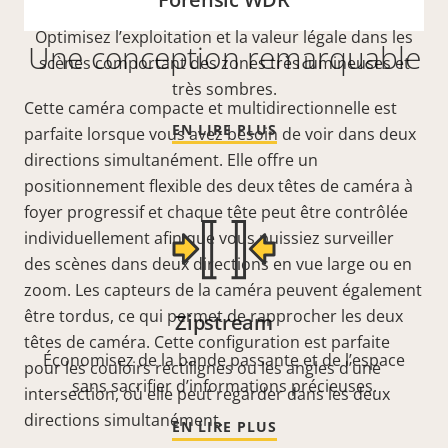
Optimisez l’exploitation et la valeur légale dans les
Une conception remarquable
scènes comportant des zones très lumineuses et
très sombres.
Cette caméra compacte et multidirectionnelle est
EN LIRE PLUS
parfaite lorsque vous avez besoin de voir dans deux
directions simultanément. Elle offre un
positionnement flexible des deux têtes de caméra à
foyer progressif et chaque tête peut être contrôlée
individuellement afin que vous puissiez surveiller
des scènes dans deux directions en vue large ou en
zoom. Les capteurs de la caméra peuvent également
être tordus, ce qui permet de rapprocher les deux
Zipstream
têtes de caméra. Cette configuration est parfaite
Économisez de la bande passante et de l’espace
pour les couloirs rectilignes ou les angles d’une
sans sacrifier d’informations précieuses.
intersection, où elle peut regarder dans les deux
directions simultanément.
EN LIRE PLUS