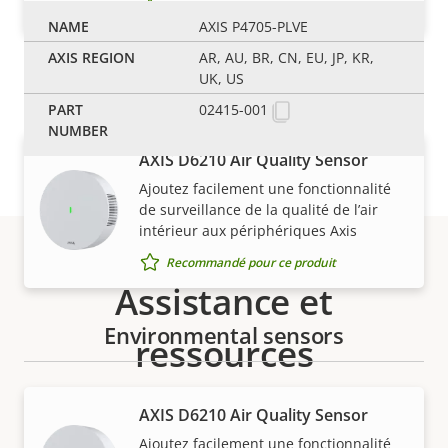
Recommandé pour ce produit
AXIS P4705-PLVE
AR, AU, BR, CN, EU, JP, KR,
Dispositifs de conversion des ports
UK, US
02415-001
AXIS D6210 Air Quality Sensor
Ajoutez facilement une fonctionnalité
de surveillance de la qualité de l’air
intérieur aux périphériques Axis
Recommandé pour ce produit
Assistance et
Environmental sensors
ressources
Besoin d'informations sur les produits Axis, le
AXIS D6210 Air Quality Sensor
logiciel ou de l'aide d'un expert ?
Ajoutez facilement une fonctionnalité