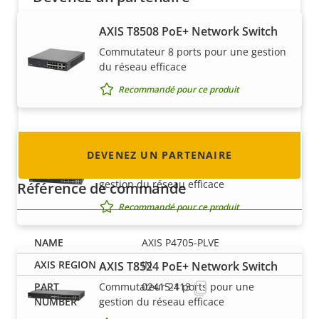
Vous êtes un revendeur, un distributeur, un
AXIS T8508 PoE+ Network Switch
intégrateur système ou un installateur ? Nous
Commutateur 8 ports pour une gestion
avons des partenaires dans quasiment tous
du réseau efficace
les pays du monde. Découvrez comment en
Recommandé pour ce produit
devenir un !
AXIS T8516 PoE+ Network Switch
DEVENEZ UN PARTENAIRE
Commutateur 16 ports pour une
gestion du réseau efficace
Référence de commande
Recommandé pour ce produit
AXIS P4705-PLVE
IN
AXIS T8524 PoE+ Network Switch
Commutateur 24 ports pour une
02415-113
gestion du réseau efficace