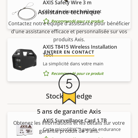
AXIS Safety Wire 3 m
Assistance technique
Câble de sécurité polyvalent
Recommandé pour ce produit
Contactez notre équipe d'assistance pour bénéficier
d'une assistance efficace et personnalisée sur vos
produits Axis.
AXIS T8415 Wireless Installation
ENTRER EN CONTACT
Tool
La simplicité dans votre main
Recommandé pour ce produit
Stockage edge
5 ans de garantie Axis
AXIS Surveillance Card 1 TB
Obtenez les informations et les détails sur votre
Carte microSDXC™ grande endurance
garantie produit de 5 ans.