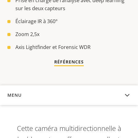
Prise en charge de l’analyse avec deep learning
sur les deux capteurs
Éclairage IR à 360°
Zoom 2,5x
Axis Lightfinder et Forensic WDR
RÉFÉRENCES
MENU
APERÇU
Cette caméra multidirectionnelle à