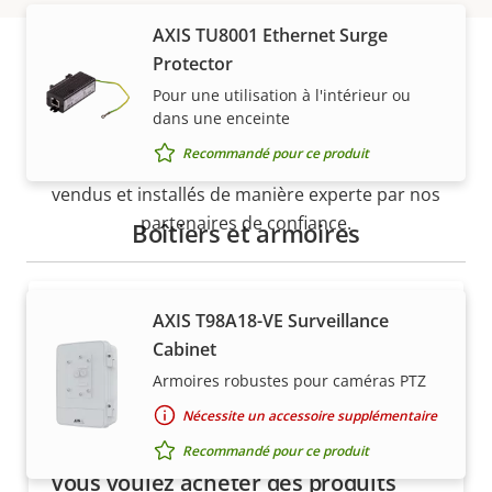
AXIS TU8001 Ethernet Surge
Protector
Pour une utilisation à l'intérieur ou
Acheter
dans une enceinte
Recommandé pour ce produit
Les solutions Axis et les produits individuels sont
vendus et installés de manière experte par nos
partenaires de confiance.
Boîtiers et armoires
AXIS T98A18-VE Surveillance
Cabinet
Armoires robustes pour caméras PTZ
Nécessite un accessoire supplémentaire
Recommandé pour ce produit
Vous voulez acheter des produits