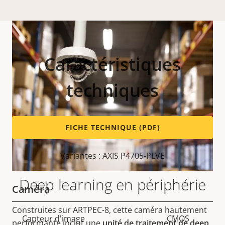
Caractéristiques
techniques
FICHE TECHNIQUE (PDF)
Variantes : AXIS P4705-PLVE
Deep learning en périphérie
Caméra
Construites sur ARTPEC-8, cette caméra hautement
Description
Capteur d'image
Valeur de
CMOS
performante inclut une
unité de traitement de deep