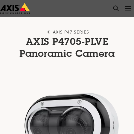
Passer
open s
Op
Clo
au
contenu
principal
AXIS P47 SERIES
AXIS P4705-PLVE
Panoramic Camera