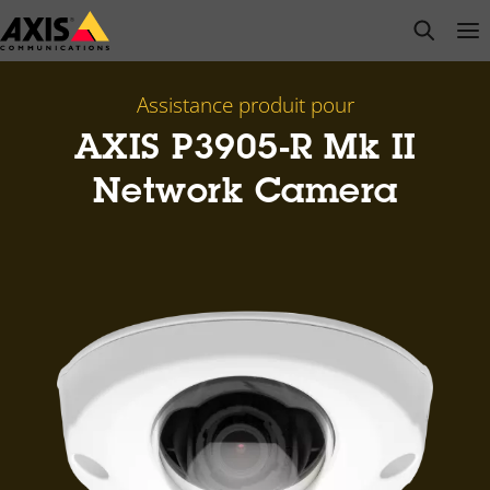
Passer
open s
Op
Clo
au
contenu
principal
Assistance produit pour
AXIS P3905-R Mk II
Network Camera