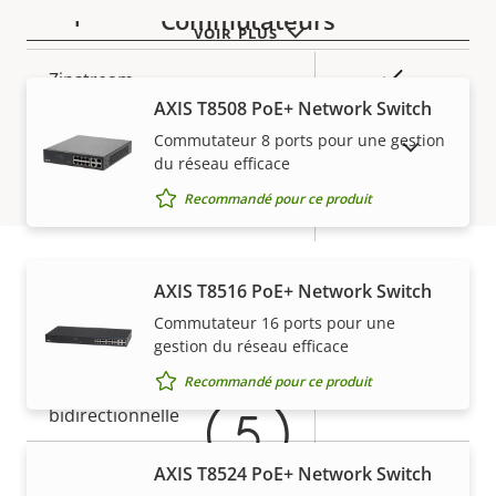
Compression
Commutateurs
VOIR PLUS
Description
Valeur de
Oui
Zipstream
de la
la
AXIS T8508 PoE+ Network Switch
propriété
propriété
Baseline,
Commutateur 8 ports pour une gestion
AFFICHER LES PRODUITS ABANDONNÉS
H.264
High, Main
du réseau efficace
Recommandé pour ce produit
H.265
–
Audio
AXIS T8516 PoE+ Network Switch
Garantie
Commutateur 16 ports pour une
Description
Prise en charge audio
Valeur de
-
gestion du réseau efficace
de la
la
Recommandé pour ce produit
Transmission audio
propriété
propriété
–
bidirectionnelle
Microphone intégré
-
AXIS T8524 PoE+ Network Switch