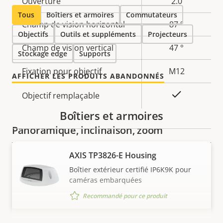
Ouverture
2.0
propriété
propriété
Tous
Boîtiers et armoires
Commutateurs
Champ de vision horizontal
87 °
Objectifs
Outils et suppléments
Projecteurs
Champ de vision vertical
47 °
Stockage edge
Supports
Fixation pour objectif
M12
AFFICHER LES PRODUITS ABANDONNÉS
Oui
Objectif remplaçable
Boîtiers et armoires
Panoramique, inclinaison, zoom
AXIS TP3826-E Housing
Description
Panoramique/Inclinaison
Valeur de
Oui
Boîtier extérieur certifié IP6K9K pour
de la
numérique
la
caméras embarquées
propriété
propriété
Zoom numérique
Yes
Recommandé pour ce produit