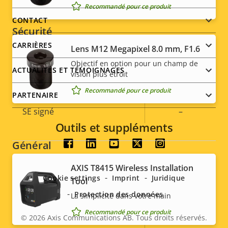
Recommandé pour ce produit
de la
la
menu
CONTACT
propriété
propriété
Sécurité
CARRIÈRES
Lens M12 Megapixel 8.0 mm, F1.6
Description
Valeur de
Oui
Cryptage HTTPS
Objectif en option pour un champ de
ACTUALITÉS ET TÉMOIGNAGES
de la
la
vision plus étroit
propriété
Norme IEEE 802.1x
propriété
–
Recommandé pour ce produit
PARTENAIRE
SE signé
–
Outils et suppléments
Général
Social
AXIS T8415 Wireless Installation
menu
Description
Éclairage IR intégré
Valeur de
–
Cookie settings
Imprint
Juridique
Tool
de la
la
Protection des données
La simplicité dans votre main
Stockage local (fente pour
propriété
propriété
Oui
carte mémoire)
Recommandé pour ce produit
© 2026
Axis Communications AB. Tous droits réservés.
Legal