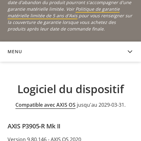
date d'abandon du produit pourront s'accompagner d'une
garantie matérielle limitée. Voir
Politique de garantie
matérielle limitée de 5 ans d'Axis
pour vous renseigner sur
la couverture de garantie lorsque vous achetez des
produits après leur date de commande finale.
MENU
LOGICIEL DU DISPOSITIF
Logiciel du dispositif
Compatible avec AXIS OS
jusqu'au 2029-03-31.
AXIS P3905-R Mk II
Version 9.80.146 - AXIS OS 2020