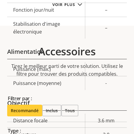
VOIR PLUS
Fonction jour/nuit
–
Stabilisation d'image
–
électronique
Accessoires
Alimentation
Tirez le meilleur parti de votre solution. Utilisez le
Description
Puissance (max.)
Valeur de
-
filtre pour trouver des produits compatibles.
de la
la
Puissance (moyenne)
-
propriété
propriété
Filtrer par :
Objectif
Recommandé
Inclus
Tous
Description
Distance focale
Valeur de
3.6 mm
de la
la
Type :