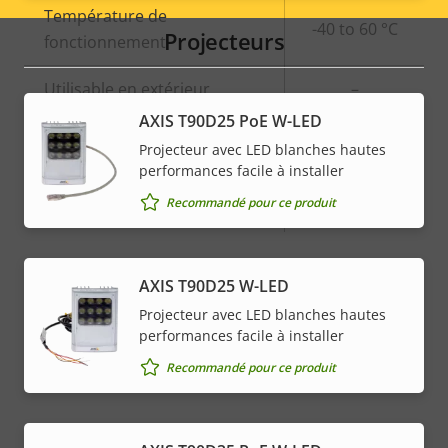
Température de
-40 to 60 °C
menu
Projecteurs
fonctionnement
Utilisable en extérieur
–
AXIS T90D25 PoE W-LED
Indice de protection contre
IK08
Projecteur avec LED blanches hautes
le vandalisme
performances facile à installer
Recommandé pour ce produit
Indice de protection IP
IP66, IP67
*Certaines caractéristiques techniques peuvent varier en
AXIS T90D25 W-LED
fonction de l'option matérielle choisie.
Projecteur avec LED blanches hautes
performances facile à installer
Recommandé pour ce produit