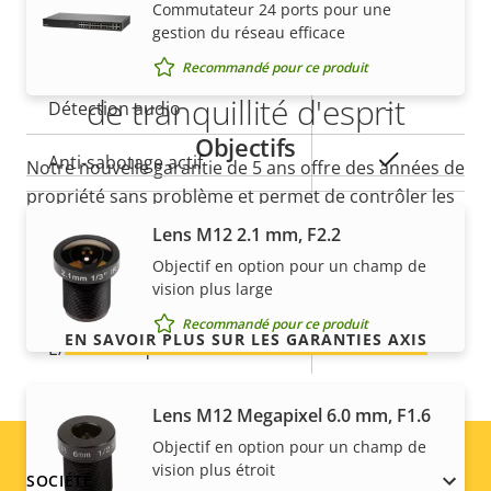
Commutateur 24 ports pour une
gestion du réseau efficace
Intégration de systèmes
5 ans de garantie pour plus
Recommandé pour ce produit
de tranquillité d'esprit
Description
Détection audio
Valeur de
–
de la
la
Objectifs
Oui
Anti-sabotage actif
propriété
propriété
Notre nouvelle garantie de 5 ans offre des années de
propriété sans problème et permet de contrôler les
Entrées/sorties d'alarme
-
coûts. En outre, rien n'est caché dans les petits
Lens M12 2.1 mm, F2.2
caractères, vous obtenez exactement ce que nous
Objectif en option pour un champ de
AXIS Camera Application
Oui
promettons.
vision plus large
Platform
Recommandé pour ce produit
EN SAVOIR PLUS SUR LES GARANTIES AXIS
E/S numérique
–
Lens M12 Megapixel 6.0 mm, F1.6
Réseau
Objectif en option pour un champ de
vision plus étroit
Footer
SOCIÉTÉ
Description
Classe PoE
Valeur de
2