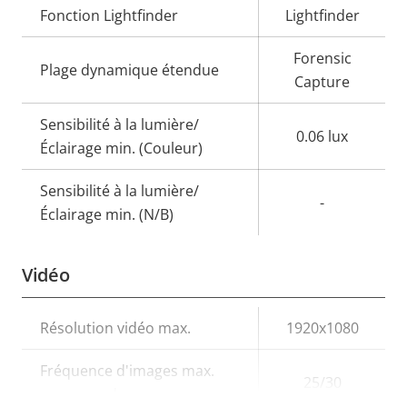
Description
Fonction Lightfinder
Valeur de
Lightfinder
de la
la
Forensic
propriété
propriété
Plage dynamique étendue
Capture
Sensibilité à la lumière/
0.06 lux
Éclairage min. (Couleur)
Sensibilité à la lumière/
-
Éclairage min. (N/B)
Vidéo
Description
Résolution vidéo max.
Valeur de
1920x1080
de la
la
Fréquence d'images max.
propriété
propriété
25/30
par seconde