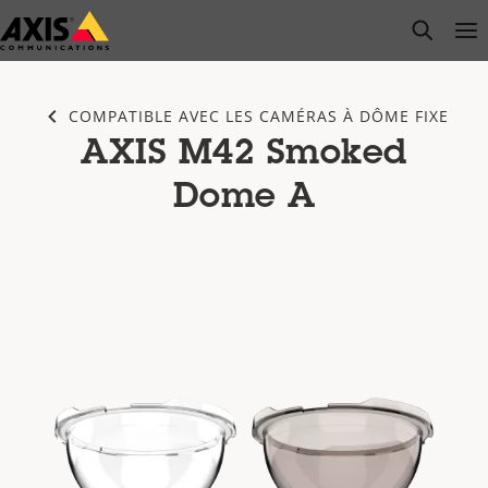
Passer
open s
Op
Clo
au
contenu
principal
COMPATIBLE AVEC LES CAMÉRAS À DÔME FIXE
AXIS M42 Smoked
Dome A