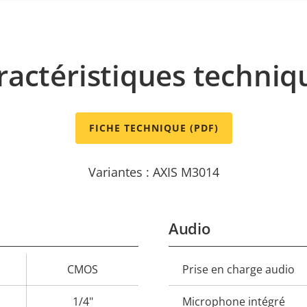
ractéristiques techniq
FICHE TECHNIQUE (PDF)
Variantes : AXIS M3014
Audio
CMOS
Prise en charge audio
Description
Val
de la
de 
1/4"
Microphone intégré