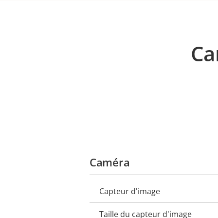
Ca
Caméra
Capteur d'image
Description
Valeur
de la
de la
Taille du capteur d'image