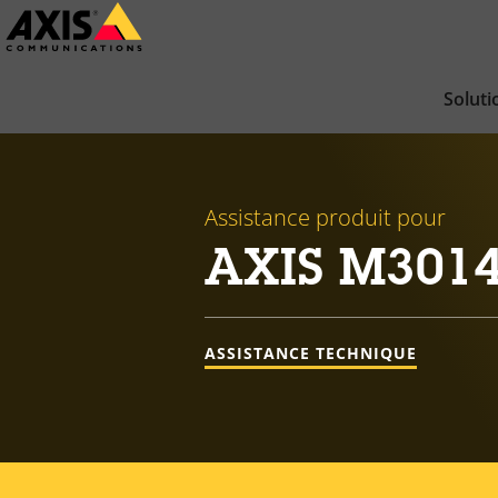
Passer
au
contenu
Soluti
principal
Assistance produit pour
AXIS M301
ASSISTANCE TECHNIQUE