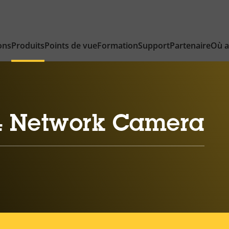
ons
Produits
Points de vue
Formation
Support
Partenaire
Où a
4 Network Camera