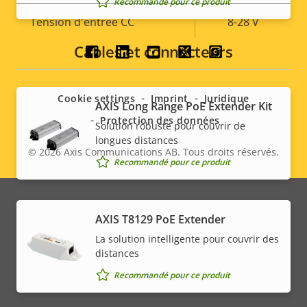
Recommandé pour ce produit
Tension d'entrée CC
8-28 V
Câbles et connecteurs
Social
menu
Cookie settings
Imprint
Juridique
AXIS Long Range PoE Extender Kit
Protection des données
Solution robuste pour couvrir de
longues distances
© 2026
Axis Communications AB. Tous droits réservés.
Legal
Recommandé pour ce produit
menu
AXIS T8129 PoE Extender
La solution intelligente pour couvrir des
distances
Recommandé pour ce produit