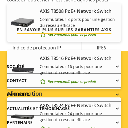
caractères, vous obtenez exactement ce que nous
AXIS T8508 PoE+ Network Switch
Oui
Utilisable en extérieur
promettons.
Commutateur 8 ports pour une gestion
du réseau efficace
Indice de protection contre
EN SAVOIR PLUS SUR LES GARANTIES AXIS
IK10
le vandalisme
Recommandé pour ce produit
Indice de protection IP
IP66
AXIS T8516 PoE+ Network Switch
Conçu pour être repeint
–
Footer
Commutateur 16 ports pour une
SOCIÉTÉ
gestion du réseau efficace
Développement durable
PVC free
menu
CONTACT
Recommandé pour ce produit
Alimentation
CARRIÈRES
AXIS T8524 PoE+ Network Switch
ACTUALITÉS ET TÉMOIGNAGES
Description
Puissance (max.)
Valeur de
-
Commutateur 24 ports pour une
de la
la
gestion du réseau efficace
PARTENAIRE
Puissance (moyenne)
-
propriété
propriété