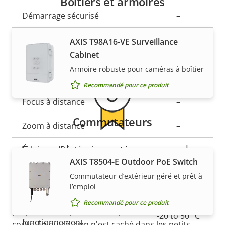
Boîtiers et armoires
de la
la
propriété
Démarrage sécurisé
propriété
–
Garantie
Secure keystore
-
AXIS T98A16-VE Surveillance
Cabinet
Armoire robuste pour caméras à boîtier
Général
Recommandé pour ce produit
Description
Focus à distance
Valeur de
–
de la
la
Commutateurs
Zoom à distance
–
propriété
propriété
5 ans de garantie pour plus
Éclairage IR intégré
–
AXIS T8504-E Outdoor PoE Switch
de tranquillité d'esprit
Stockage local (fente pour
Commutateur d’extérieur géré et prêt à
Oui
carte mémoire)
l’emploi
Notre nouvelle garantie de 5 ans offre des années de
Recommandé pour ce produit
Température de
propriété sans problème et permet de contrôler les
-20 to 50 °C
fonctionnement
coûts. En outre, rien n'est caché dans les petits