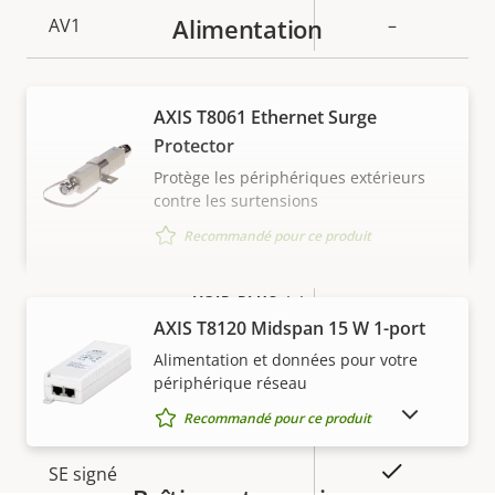
Alimentation
AV1
–
Audio
AXIS T8061 Ethernet Surge
Protector
Description
Prise en charge audio
Valeur de
–
Protège les périphériques extérieurs
de la
la
contre les surtensions
Réseau
propriété
propriété
Recommandé pour ce produit
Description
Classe PoE
Valeur de
2
VOIR PLUS
de la
la
AXIS T8120 Midspan 15 W 1-port
Sans fil
–
propriété
propriété
Alimentation et données pour votre
périphérique réseau
Sécurité
AFFICHER LES PRODUITS ABANDONNÉS
Recommandé pour ce produit
Description
Valeur de
Oui
SE signé