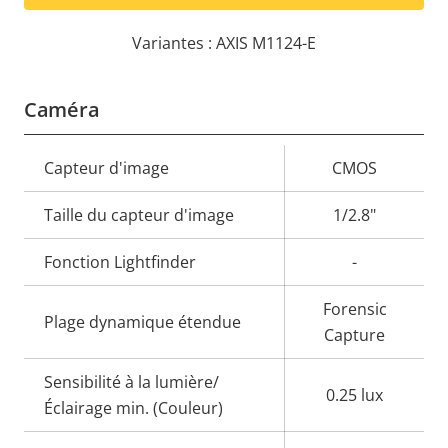
Variantes : AXIS M1124-E
Caméra
Description
Capteur d'image
Valeur de
CMOS
de la
la
Taille du capteur d'image
1/2.8"
propriété
propriété
Fonction Lightfinder
-
Forensic
Plage dynamique étendue
Capture
Sensibilité à la lumière/
0.25 lux
Éclairage min. (Couleur)