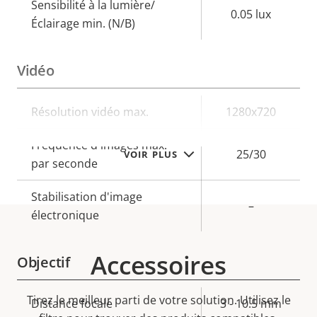
Sensibilité à la lumière/
0.05 lux
Éclairage min. (N/B)
Vidéo
Description
Résolution vidéo max.
Valeur de
1280x720
de la
la
Fréquence d'images max.
propriété
propriété
25/30
VOIR PLUS
par seconde
Stabilisation d'image
–
électronique
Accessoires
Objectif
Tirez le meilleur parti de votre solution. Utilisez le
Description
Distance focale
Valeur de
3 - 10.5 mm