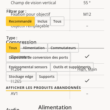
Champ de vision vertical
55 °
Filtrer par :
Fixation pour objectif
M12
Recommandé
Inclus
Tous
Objectif remplaçable
–
Type :
Compression
Tous
Alimentation
Commutateurs
Description
Valeur de
Oui
Zipstream
Dispositifs de conversion des ports
de la
la
Environmental sensors
Outils et suppléments
propriété
H.264
propriété
High, Main
Stockage edge
Supports
Oui
H.265
AFFICHER LES PRODUITS ABANDONNÉS
AV1
–
Alimentation
Audio