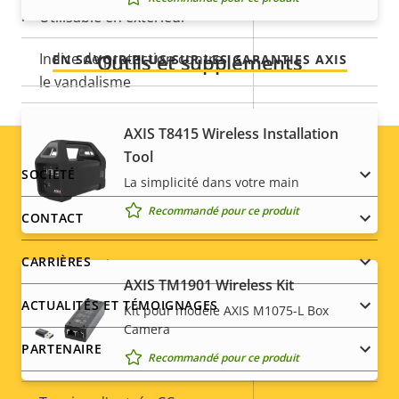
promettons.
Utilisable en extérieur
–
Indice de protection contre
Outils et suppléments
EN SAVOIR PLUS SUR LES GARANTIES AXIS
-
le vandalisme
Indice de protection IP
-
AXIS T8415 Wireless Installation
Tool
Conçu pour être repeint
–
Footer
SOCIÉTÉ
La simplicité dans votre main
Développement durable
PVC free
menu
Recommandé pour ce produit
CONTACT
CARRIÈRES
Alimentation
AXIS TM1901 Wireless Kit
ACTUALITÉS ET TÉMOIGNAGES
Kit pour modèle AXIS M1075-L Box
Description
Puissance (max.)
Valeur de
-
Camera
de la
la
PARTENAIRE
Recommandé pour ce produit
Puissance (moyenne)
-
propriété
propriété