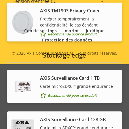
Tension d'entrée CC
-
AXIS TM1903 Privacy Cover
Social
Protéger temporairement la
menu
confidentialité, le cas échéant
Cookie settings
Imprint
Juridique
Recommandé pour ce produit
Protection des données
© 2026
Axis Communications AB. Tous droits réservés.
Stockage edge
Legal
menu
AXIS Surveillance Card 1 TB
Carte microSDXC™ grande endurance
Recommandé pour ce produit
AXIS Surveillance Card 128 GB
Carte microSDXC™ grande endurance