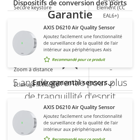
Dispositifs de conversion des ports
Secure keystore
Element (CC
Garantie
EAL6+)
AXIS D6210 Air Quality Sensor
Général
Ajoutez facilement une fonctionnalité
de surveillance de la qualité de l’air
intérieur aux périphériques Axis
Description
Focus à distance
Valeur de
–
Recommandé pour ce produit
de la
la
Zoom à distance
–
propriété
propriété
5 ans de garantie pour plus
Environmental sensors
Oui
Éclairage IR intégré
de tranquillité d'esprit
Stockage local (fente pour
Oui
AXIS D6210 Air Quality Sensor
carte mémoire)
Notre nouvelle garantie de 5 ans offre des années de
Ajoutez facilement une fonctionnalité
propriété sans problème et permet de contrôler les
Température de
de surveillance de la qualité de l’air
0-35 °C
coûts. En outre, rien n'est caché dans les petits
intérieur aux périphériques Axis
fonctionnement
caractères, vous obtenez exactement ce que nous
Recommandé pour ce produit