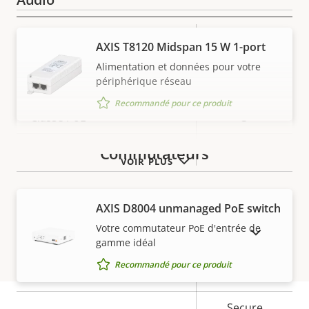
Description
Valeur de
Oui
Prise en charge audio
AXIS T8120 Midspan 15 W 1-port
de la
la
Alimentation et données pour votre
Réseau
propriété
propriété
périphérique réseau
Recommandé pour ce produit
Description
Classe PoE
Valeur de
3
de la
la
Sans fil
–
Commutateurs
propriété
propriété
VOIR PLUS
Sécurité
AXIS ​D8004 unmanaged PoE switch
Votre commutateur PoE d'entrée de
AFFICHER LES PRODUITS ABANDONNÉS
Description
Valeur de
Oui
SE signé
gamme idéal
de la
la
Recommandé pour ce produit
propriété
propriété
Oui
Démarrage sécurisé
Secure