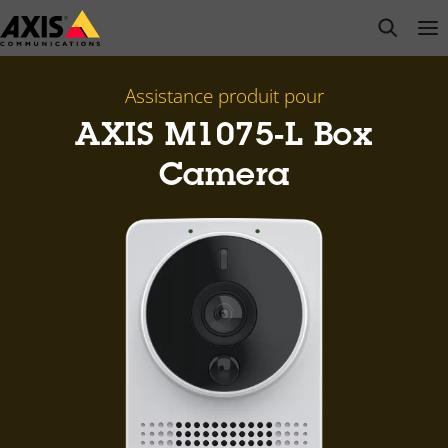
Passer
open s
Op
Clo
au
contenu
principal
Assistance produit pour
AXIS M1075-L Box
Camera