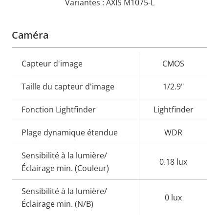
Variantes : AXIS M1075-L
Caméra
Description
Capteur d'image
Valeur de
CMOS
de la
la
Taille du capteur d'image
1/2.9"
propriété
propriété
Fonction Lightfinder
Lightfinder
Plage dynamique étendue
WDR
Sensibilité à la lumière/
0.18 lux
Éclairage min. (Couleur)
Sensibilité à la lumière/
0 lux
Éclairage min. (N/B)