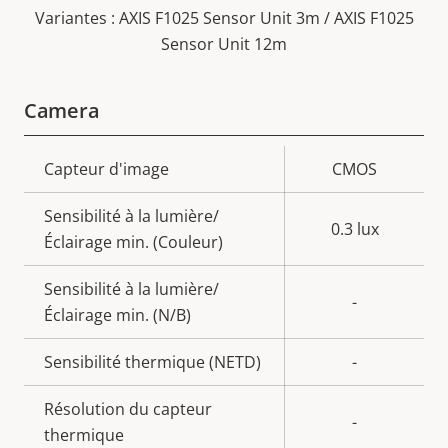
Variantes : AXIS F1025 Sensor Unit 3m / AXIS F1025
Sensor Unit 12m
Camera
Description
Capteur d'image
Valeur de
CMOS
de la
la
Sensibilité à la lumière/
propriété
propriété
0.3 lux
Éclairage min. (Couleur)
Sensibilité à la lumière/
-
Éclairage min. (N/B)
Sensibilité thermique (NETD)
-
Résolution du capteur
-
thermique