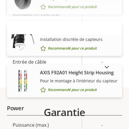
fonctionnement
Recommandé pour ce produit
Utilisable en extérieur
–
Indice de protection IP
-
AXIS F8225 Pinhole Accessory
VOIR PLUS
Installation discrète de capteurs
Indice de protection contre
-
le vandalisme
Recommandé pour ce produit
Entrée de câble
-
AFFICHER LES PRODUITS ABANDONNÉS
AXIS F92A01 Height Strip Housing
Conçu pour être repeint
–
Pour le montage à l’intérieur du capteur
Matériau du boîtier
Aluminum
Recommandé pour ce produit
Power
Garantie
Description
Puissance (max.)
Valeur de
-