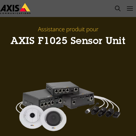
Passer
open s
Op
Clo
au
contenu
principal
Assistance produit pour
AXIS F1025 Sensor Unit