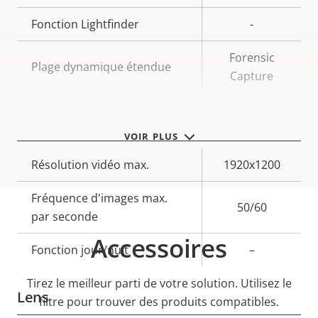
Fonction Lightfinder
-
Forensic
Plage dynamique étendue
Capture
Video
VOIR PLUS
Description
Résolution vidéo max.
Valeur de
1920x1200
de la
la
Fréquence d'images max.
propriété
propriété
50/60
par seconde
Accessoires
Fonction jour/nuit
–
Tirez le meilleur parti de votre solution. Utilisez le
Lens
filtre pour trouver des produits compatibles.