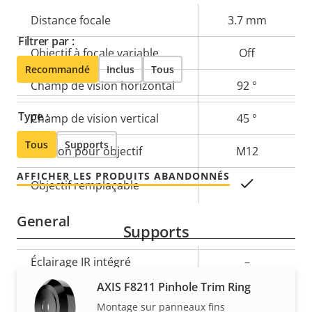
Description
Distance focale
Valeur de
3.7 mm
de la
la
Filtrer par :
Objectif à focale variable
Off
propriété
propriété
Recommandé
Inclus
Tous
Champ de vision horizontal
92 °
Type :
Champ de vision vertical
45 °
Tous
Supports
Fixation pour objectif
M12
AFFICHER LES PRODUITS ABANDONNÉS
Oui
Objectif remplaçable
General
Supports
Description
Éclairage IR intégré
Valeur de
–
de la
la
AXIS F8211 Pinhole Trim Ring
Température de
propriété
propriété
-30 to 55 °C
Montage sur panneaux fins